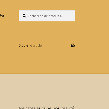
Recherche
Recherche
ter
pour :
0,00
€
0 article
Ne ratez aucune nouveauté