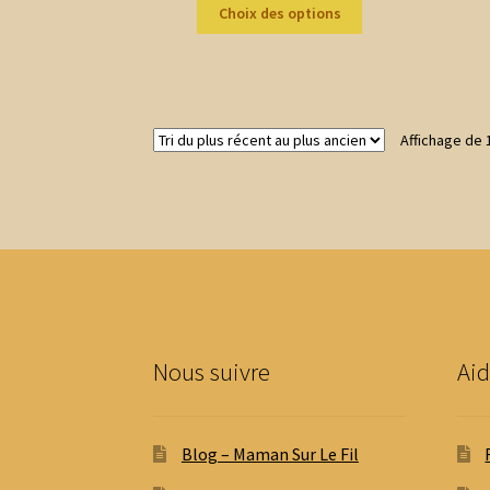
Ce
prix :
Choix des options
produit
2,00 €
a
à
plusieurs
19,80 €
variations.
Les
Affichage de 
options
peuvent
être
choisies
sur
la
page
du
produit
Nous suivre
Aid
Blog – Maman Sur Le Fil