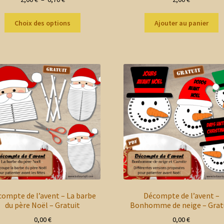
de
Ce
prix :
Choix des options
Ajouter au panier
produit
2,00 €
a
à
plusieurs
6,70 €
variations.
Les
options
peuvent
être
choisies
sur
la
page
du
produit
ompte de l’avent – La barbe
Décompte de l’avent –
du père Noël – Gratuit
Bonhomme de neige – Grat
0,00
€
0,00
€