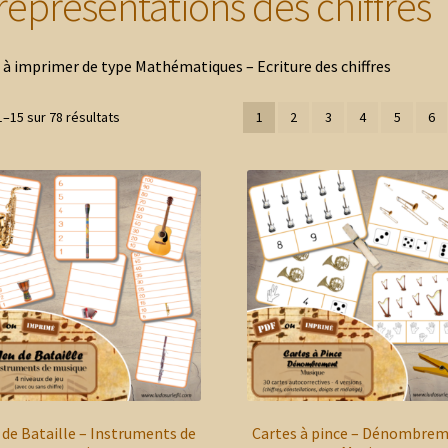
eprésentations des chiffres
 à imprimer de type Mathématiques – Ecriture des chiffres
Trié
1–15 sur 78 résultats
1
2
3
4
5
6
du
plus
récent
au
plus
ancien
 de Bataille – Instruments de
Cartes à pince – Dénombre