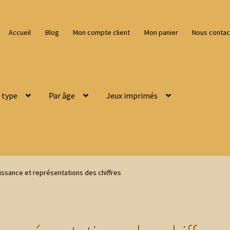
Accueil
Blog
Mon compte client
Mon panier
Nous contac
 type
Par âge
Jeux imprimés
ssance et représentations des chiffres