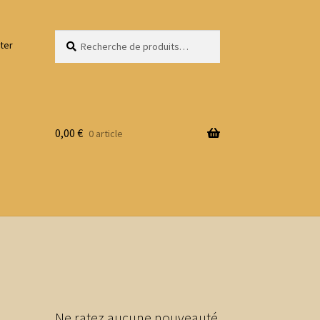
Recherche
Recherche
ter
pour :
0,00
€
0 article
Ne ratez aucune nouveauté