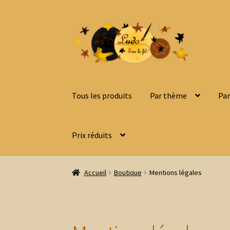
Aller
Aller
à
au
la
contenu
navigation
Tous les produits
Par thème
Par
Prix réduits
Accueil
Boutique
Mentions légales