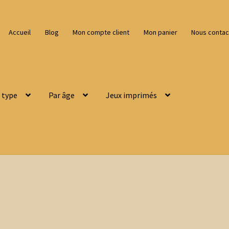
Accueil
Blog
Mon compte client
Mon panier
Nous contac
 type
Par âge
Jeux imprimés