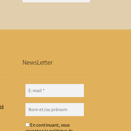
NewsLetter
té
En continuant, vous
acceptez la politique de