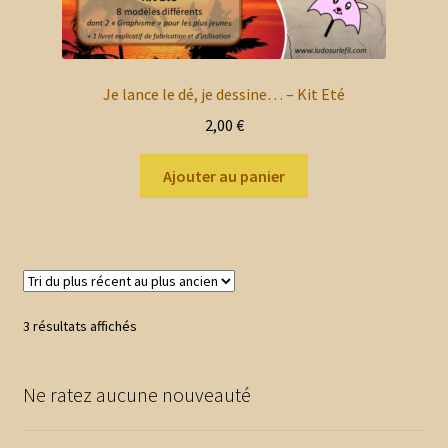
menu
Ouvrir
Par âge
enfant
le
menu
Ouvrir
Jeux imprimés
Je lance le dé, je dessine… – Kit Eté
enfant
le
2,00
€
menu
Ouvrir
Prix réduits
enfant
le
Ajouter au panier
menu
Blog
enfant
Mon compte client
Nous contacter
Trié
3 résultats affichés
du
Mon panier
plus
Ne ratez aucune nouveauté
récent
au
plus