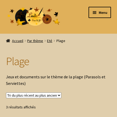
Aller
Aller
Menu
à
au
la
contenu
navigation
Accueil
Accueil
Par thème
Eté
Plage
Tous les produits
Plage
Ouvrir
Par thème
le
menu
Ouvrir
Animaux
Jeux et documents sur le thème de la plage (Parasols et
enfant
le
Serviettes)
menu
4 Saisons
enfant
Ouvrir
Automne
Trié
3 résultats affichés
le
du
menu
Ouvrir
Hiver