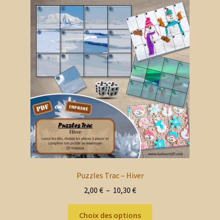
Puzzles Trac – Hiver
Plage
2,00
€
–
10,30
€
de
Ce
prix :
Choix des options