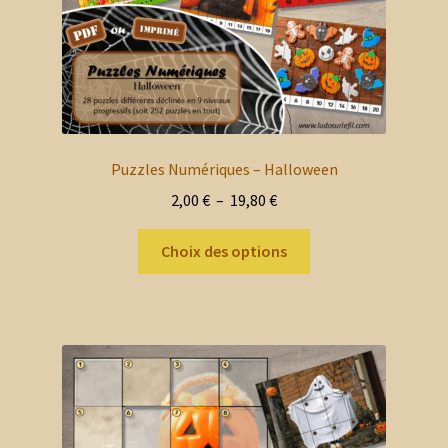
Puzzles Numériques – Halloween
Plage
2,00
€
–
19,80
€
de
Ce
prix :
Choix des options
produit
2,00 €
a
à
plusieurs
19,80 €
variations.
Les
options
peuvent
être