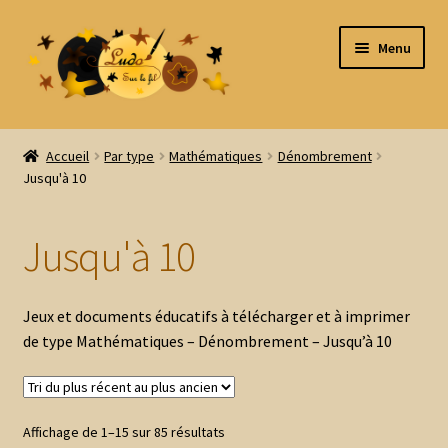
Aller
Aller
Menu
à
au
la
contenu
navigation
Accueil
Accueil
Par type
Mathématiques
Dénombrement
Jusqu'à 10
Tous les produits
Ouvrir
Par thème
Jusqu'à 10
le
menu
Ouvrir
Par type
enfant
le
Jeux et documents éducatifs à télécharger et à imprimer
menu
Kits thématiques
de type Mathématiques – Dénombrement – Jusqu’à 10
enfant
Anglais
Trié
Affichage de 1–15 sur 85 résultats
Ouvrir
Formes et Couleurs