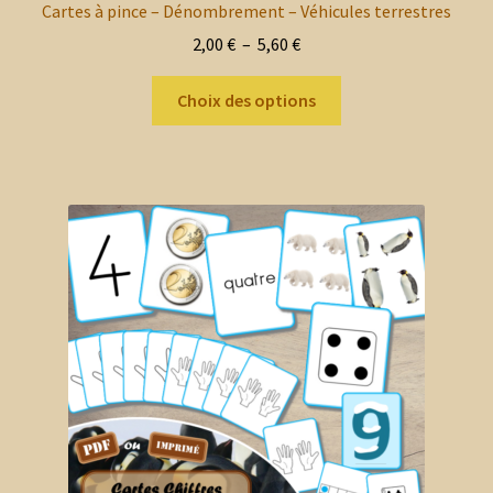
Cartes à pince – Dénombrement – Véhicules terrestres
Plage
2,00
€
–
5,60
€
de
Ce
prix :
Choix des options
produit
2,00 €
a
à
plusieurs
5,60 €
variations.
Les
options
peuvent
être
choisies
sur
la
page
du
produit