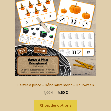
Les
options
peuvent
être
choisies
sur
la
page
du
produit
Cartes à pince – Dénombrement – Halloween
Plage
2,00
€
–
5,60
€
de
Ce
prix :
Choix des options
produit
2,00 €