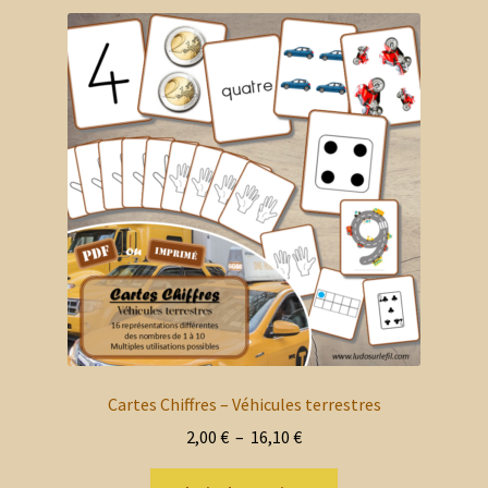
variations.
Les
options
peuvent
être
choisies
sur
la
page
du
produit
Cartes Chiffres – Véhicules terrestres
Plage
2,00
€
–
16,10
€
de
Ce