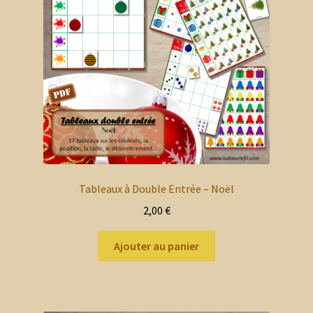
être
choisies
sur
la
page
du
produit
Tableaux à Double Entrée – Noël
2,00
€
Ajouter au panier