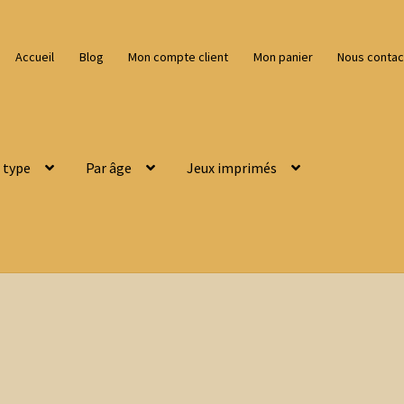
Accueil
Blog
Mon compte client
Mon panier
Nous contac
 type
Par âge
Jeux imprimés