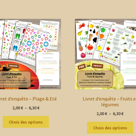
vret d’enquête – Plage & Eté
Livret d’enquête – Fruits e
légumes
Plage
2,00
€
–
6,30
€
Plage
2,00
€
–
6,30
€
de
Ce
de
prix :
Choix des options
C
produit
prix :
2,00 €
Choix des options
p
a
2,00 €
à