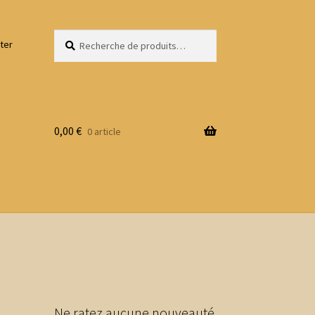
Recherche
Recherche
ter
pour :
0,00
€
0 article
Ne ratez aucune nouveauté