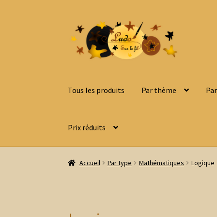
Aller
Aller
à
au
la
contenu
navigation
Tous les produits
Par thème
Par
Prix réduits
Accueil
Par type
Mathématiques
Logique