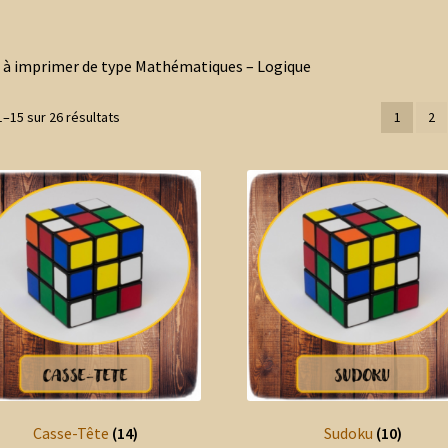
t à imprimer de type Mathématiques – Logique
Trié
1–15 sur 26 résultats
1
2
du
plus
récent
au
plus
ancien
Casse-Tête
(14)
Sudoku
(10)