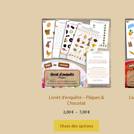
Livret d’enquête – Pâques &
Li
Chocolat
Plage
2,00
€
–
7,00
€
de
Ce
prix :
Choix des options
produit
2,00 €