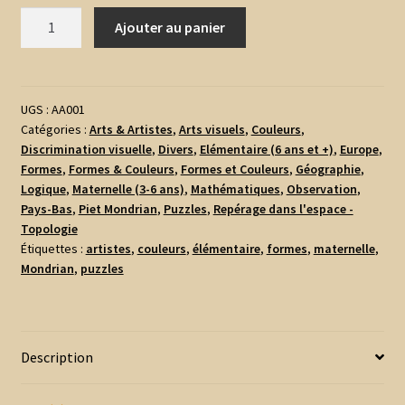
quantité
Ajouter au panier
de
Puzzles
Piet
Mondrian
UGS :
AA001
Catégories :
Arts & Artistes
,
Arts visuels
,
Couleurs
,
Discrimination visuelle
,
Divers
,
Elémentaire (6 ans et +)
,
Europe
,
Formes
,
Formes & Couleurs
,
Formes et Couleurs
,
Géographie
,
Logique
,
Maternelle (3-6 ans)
,
Mathématiques
,
Observation
,
Pays-Bas
,
Piet Mondrian
,
Puzzles
,
Repérage dans l'espace -
Topologie
Étiquettes :
artistes
,
couleurs
,
élémentaire
,
formes
,
maternelle
,
Mondrian
,
puzzles
Description