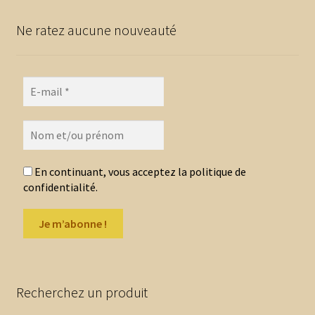
Les
options
Ne ratez aucune nouveauté
peuvent
être
choisies
sur
la
page
du
produit
En continuant, vous acceptez la politique de
confidentialité.
Recherchez un produit