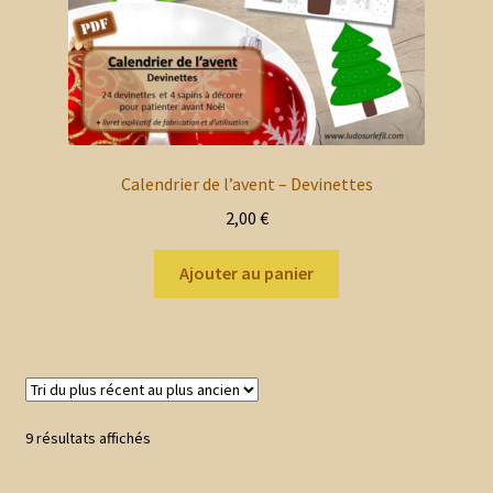
Calendrier de l’avent – Devinettes
2,00
€
Ajouter au panier
Trié
9 résultats affichés
du
plus