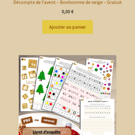
Chiffres & Lettres
Décompte de l’avent – Bonhomme de neige – Gratuit
0,00
€
Mathématiques – Outils
Ajouter au panier
Ouvrir
Corps Humain
le
menu
Ecole – Rentrée
enfant
Emotions
Formes & Couleurs
Ouvrir
Géographie
le
menu
Ouvrir
Histoire et Temps
enfant
le
menu
Météo – Ciel
enfant