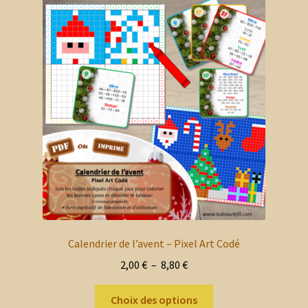
Les
options
peuvent
être
choisies
sur
la
page
du
produit
Calendrier de l’avent – Pixel Art Codé
Plage
2,00
€
–
8,80
€
de
Ce
prix :
Choix des options