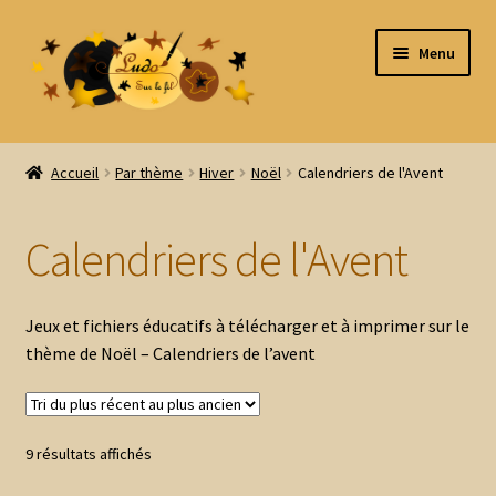
Aller
Aller
Menu
à
au
la
contenu
navigation
Accueil
Accueil
Par thème
Hiver
Noël
Calendriers de l'Avent
Tous les produits
Calendriers de l'Avent
Ouvrir
Par thème
le
menu
Ouvrir
Animaux
Jeux et fichiers éducatifs à télécharger et à imprimer sur le
enfant
le
thème de Noël – Calendriers de l’avent
menu
4 Saisons
enfant
Ouvrir
Automne
Trié
9 résultats affichés
le
du
menu
Ouvrir
Hiver