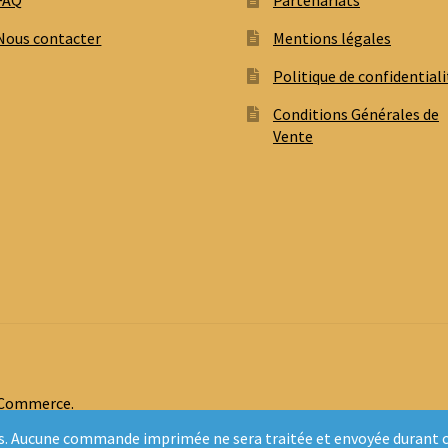
FAQ
Partenariats
Nous contacter
Mentions légales
Politique de confidentiali
Conditions Générales de
Vente
oCommerce
.
inclus. Aucune commande imprimée ne sera traitée et envoyée duran