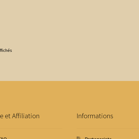
Trié
ffichés
du
plus
récent
au
plus
ancien
e et Affiliation
Informations