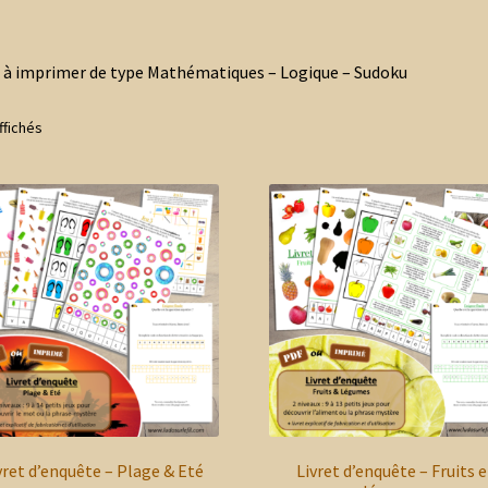
t à imprimer de type Mathématiques – Logique – Sudoku
Trié
ffichés
du
plus
récent
au
plus
ancien
vret d’enquête – Plage & Eté
Livret d’enquête – Fruits e