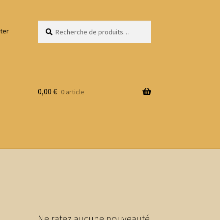
Recherche
Recherche
ter
pour :
0,00
€
0 article
Ne ratez aucune nouveauté