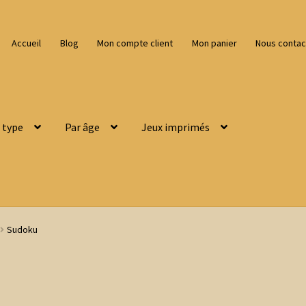
Accueil
Blog
Mon compte client
Mon panier
Nous contac
 type
Par âge
Jeux imprimés
Sudoku