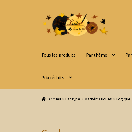
Aller
Aller
à
au
la
contenu
navigation
Tous les produits
Par thème
Par
Prix réduits
Accueil
Par type
Mathématiques
Logique