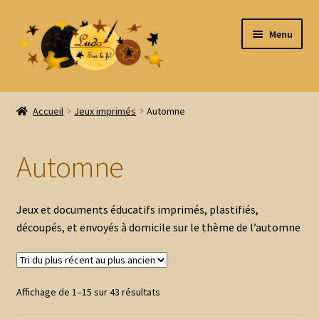
Aller
Aller
Menu
à
au
la
contenu
navigation
Accueil
Accueil
Jeux imprimés
Automne
Tous les produits
Automne
Ouvrir
Par thème
le
menu
Ouvrir
Par type
Jeux et documents éducatifs imprimés, plastifiés,
enfant
le
découpés, et envoyés à domicile sur le thème de l’automne
menu
Ouvrir
Par âge
enfant
le
menu
Ouvrir
Jeux imprimés
Trié
enfant
Affichage de 1–15 sur 43 résultats
le
du
menu
Ouvrir
Animaux