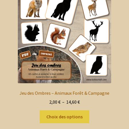
options
peuvent
être
choisies
sur
la
page
du
produit
Jeu des Ombres – Animaux Forêt & Campagne
Plage
2,00
€
–
14,60
€
de
Ce
prix :
Choix des options
produit
2,00 €
a