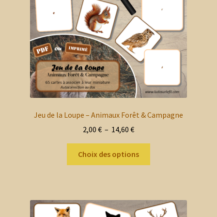
sur
la
page
du
produit
Jeu de la Loupe – Animaux Forêt & Campagne
Plage
2,00
€
–
14,60
€
de
Ce
prix :
Choix des options
produit
2,00 €
a
à
plusieurs
14,60 €
variations.
Les