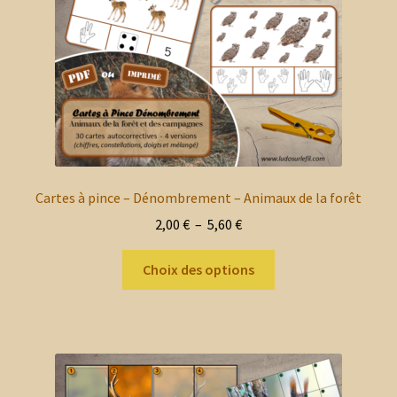
sur
la
page
du
produit
Cartes à pince – Dénombrement – Animaux de la forêt
Plage
2,00
€
–
5,60
€
de
Ce
prix :
Choix des options
produit
2,00 €
a
à
plusieurs
5,60 €
variations.
Les
options