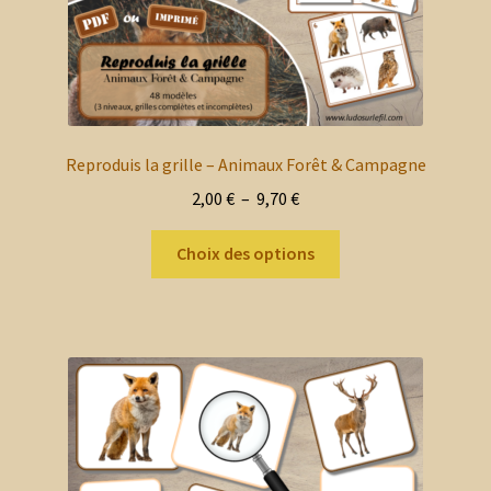
du
produit
Reproduis la grille – Animaux Forêt & Campagne
Plage
2,00
€
–
9,70
€
de
Ce
prix :
Choix des options
produit
2,00 €
a
à
plusieurs
9,70 €
variations.
Les
options
peuvent
être
choisies