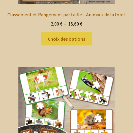
Classement et Rangement par taille – Animaux de la forêt
Plage
2,00
€
–
15,60
€
de
Ce
prix :
Choix des options
produit
2,00 €
a
à
plusieurs
15,60 €
variations.
Les
options
peuvent
être
choisies
sur
la
page
du