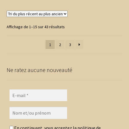
plusieurs
10,30 €
variations.
Les
options
Trié
Affichage de 1–15 sur 43 résultats
peuvent
du
être
plus
1
2
3
choisies
récent
au
sur
plus
la
ancien
page
Ne ratez aucune nouveauté
du
produit
En continuant, vous acceptez la politique de