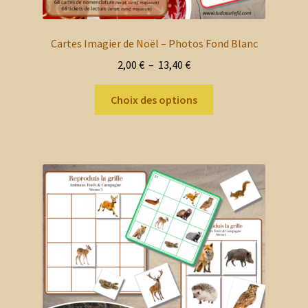
Cartes Imagier de Noël – Photos Fond Blanc
Plage
2,00
€
–
13,40
€
de
Ce
prix :
Choix des options
produit
2,00 €
a
à
plusieurs
13,40 €
variations.
Les
options
peuvent
être
choisies
sur
la
page