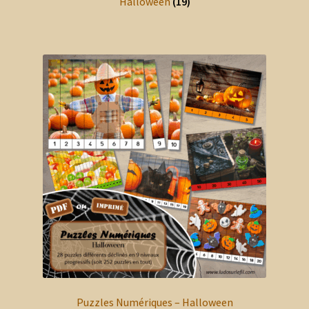
Halloween
(19)
Chiffres & Lettres
Corps humain & 5 Sens
Ecole & Rentrée
Formes & Couleurs
Géographie
Météo & Ciel
Musique
Pâques
Puzzles Numériques – Halloween