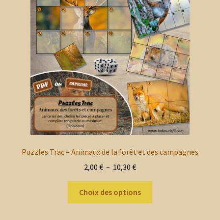
peuvent
être
choisies
sur
la
page
du
produit
Puzzles Trac – Animaux de la forêt et des campagnes
Plage
2,00
€
–
10,30
€
de
Ce
prix :
Choix des options
produit
2,00 €
a
à