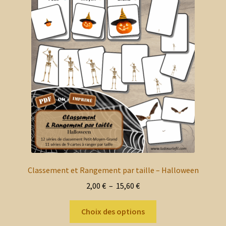
options
peuvent
être
choisies
sur
la
page
du
produit
Classement et Rangement par taille – Halloween
Plage
2,00
€
–
15,60
€
de
Ce
prix :
Choix des options
produit
2,00 €