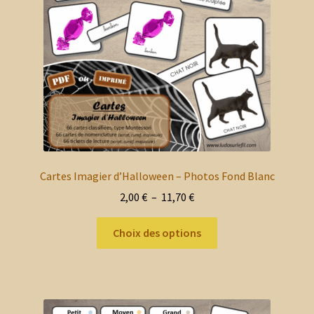
choisies
sur
la
page
du
produit
Cartes Imagier d’Halloween – Photos Fond Blanc
Plage
2,00
€
–
11,70
€
de
Ce
prix :
Choix des options
produit
2,00 €
a
à
plusieurs
11,70 €
variations.
Les