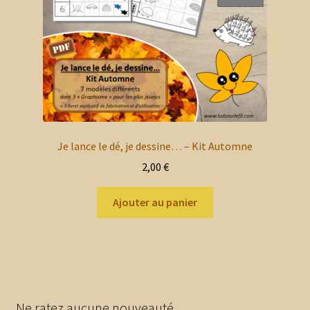
la
page
du
produit
Je lance le dé, je dessine… – Kit Automne
2,00
€
Ajouter au panier
Ne ratez aucune nouveauté