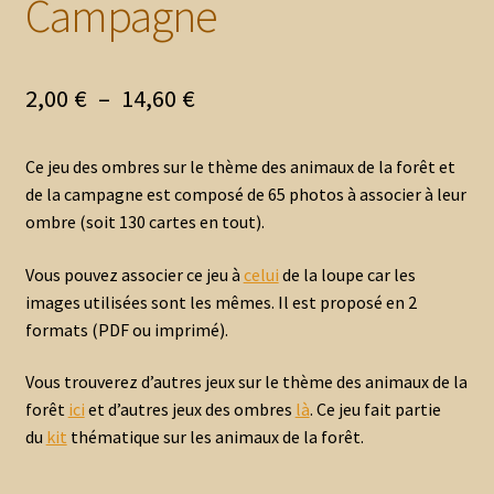
Campagne
Plage
2,00
€
–
14,60
€
de
Ce jeu des ombres sur le thème des animaux de la forêt et
prix :
de la campagne est composé de 65 photos à associer à leur
2,00 €
ombre (soit 130 cartes en tout).
à
Vous pouvez associer ce jeu à
celui
de la loupe car les
14,60 €
images utilisées sont les mêmes. Il est proposé en 2
formats (PDF ou imprimé).
Vous trouverez d’autres jeux sur le thème des animaux de la
forêt
ici
et d’autres jeux des ombres
là
. Ce jeu fait partie
du
kit
thématique sur les animaux de la forêt.