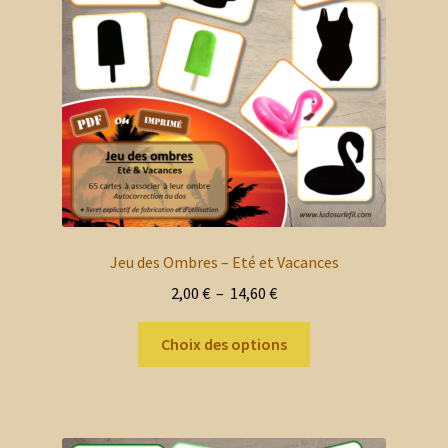
choisies
sur
la
page
du
produit
Jeu des Ombres – Eté et Vacances
Plage
2,00
€
–
14,60
€
de
Ce
prix :
Choix des options
produit
2,00 €
a
à
plusieurs
14,60 €
variations.