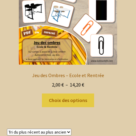
choisies
sur
la
page
du
produit
Jeu des Ombres – Ecole et Rentrée
Plage
2,00
€
–
14,20
€
de
Ce
prix :
Choix des options
produit
2,00 €
a
à
plusieurs
14,20 €
variations.
Les