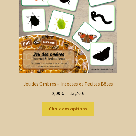
être
choisies
sur
la
page
du
produit
Jeu des Ombres – Insectes et Petites Bêtes
Plage
2,00
€
–
15,70
€
de
Ce
prix :
Choix des options
produit
2,00 €
a
à
plusieurs
15,70 €
variations.