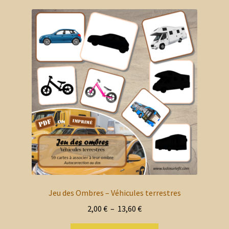
enfant
le
ancien
menu
Blog
enfant
Mon compte client
Nous contacter
Mon panier
Jeu des Ombres – Véhicules terrestres
Plage
2,00
€
–
13,60
€
de
Ce