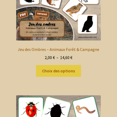
la
page
du
produit
Jeu des Ombres – Animaux Forêt & Campagne
Plage
2,00
€
–
14,60
€
de
Ce
prix :
Choix des options
produit
2,00 €
a
à
plusieurs
14,60 €
variations.
Les
options
peuvent