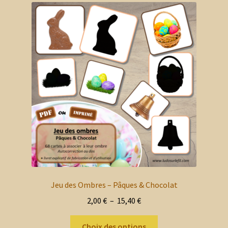
Les
options
peuvent
être
choisies
sur
la
page
du
produit
Jeu des Ombres – Pâques & Chocolat
Plage
2,00
€
–
15,40
€
de
Ce
prix :
Choix des options