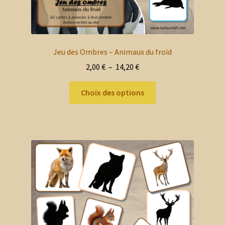
Jeu des Ombres – Animaux du froid
Plage
2,00
€
–
14,20
€
de
Ce
prix :
Choix des options
produit
2,00 €
a
à
plusieurs
14,20 €
variations.
Les
options
peuvent
être
choisies
sur