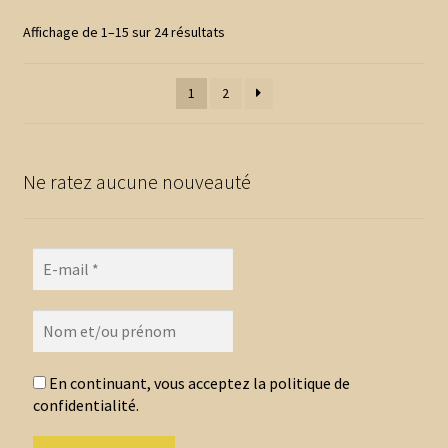
options
Trié
Affichage de 1–15 sur 24 résultats
peuvent
du
être
plus
1
2
choisies
récent
au
sur
plus
la
ancien
page
Ne ratez aucune nouveauté
du
produit
En continuant, vous acceptez la politique de
confidentialité.