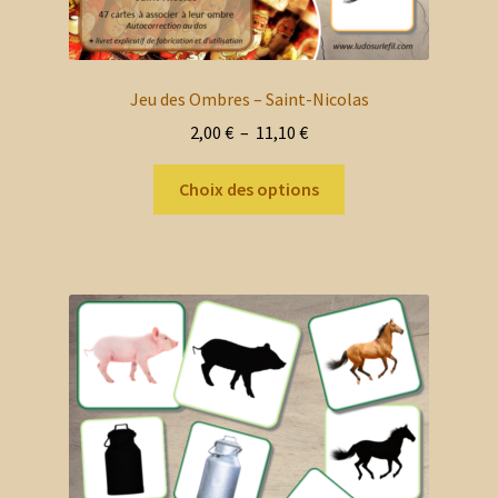
Jeu des Ombres – Saint-Nicolas
Plage
2,00
€
–
11,10
€
de
Ce
prix :
Choix des options
produit
2,00 €
a
à
plusieurs
11,10 €
variations.
Les
options
peuvent
être
choisies
sur
la