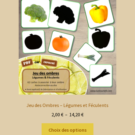
Les
options
peuvent
être
choisies
sur
la
page
du
produit
Jeu des Ombres – Légumes et Féculents
Plage
2,00
€
–
14,20
€
de
Ce
prix :
Choix des options
produit