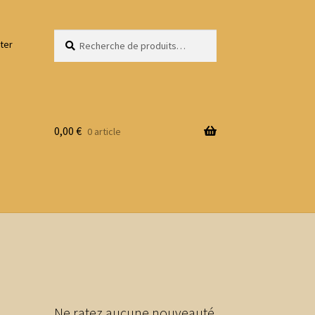
Recherche
Recherche
ter
pour :
0,00
€
0 article
Ne ratez aucune nouveauté