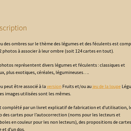
scription
eu des ombres sur le thème des légumes et des féculents est com
2 photos à associer à leur ombre (soit 124 cartes en tout).
photos représentent divers légumes et féculents : classiques et
ux, plus exotiques, céréales, légumineuses….
eu peut être associé à la
version
Fruits et/ou au
jeu de la loupe
Lég
les images utilisées sont les mêmes.
st complété par un livret explicatif de fabrication et d’utilisation, l
o des cartes pour l’autocorrection (noms pour les lecteurs et
oles en couleur pour les non lecteurs), des propositions de carte
e et d’un dos.