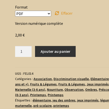
Format
Effacer
Version numérique complète
2,00
€
quantité
Ajouter au panier
de
Jeu
des
Ombres
UGS :
FEL014
Catégories :
Association
,
Discrimination visuelle
,
Elémentaire
-
ans et +)
,
Fruits & Légumes
,
Fruits & Légumes
,
Jeux imprimés
Légumes
Maternelle (3-6 ans)
,
Nourriture
,
Observation
,
Ombres
,
Présco
et
(0-3 ans)
,
Printemps
,
Printemps
Féculents
Étiquettes :
élémentaire
,
jeu des ombres
,
jeux imprimés
,
légu
maternelle
,
pré-scolaire
,
printemps