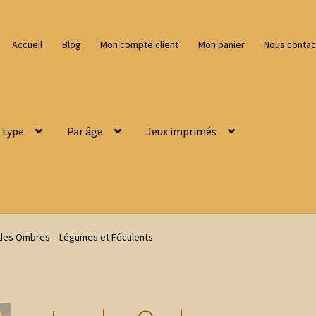
Accueil
Blog
Mon compte client
Mon panier
Nous contac
 type
Par âge
Jeux imprimés
des Ombres – Légumes et Féculents