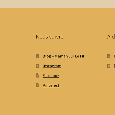
peuvent
être
choisies
sur
la
page
Nous suivre
Aid
du
produit
Blog – Maman Sur Le Fil
Instagram
Facebook
Pinterest