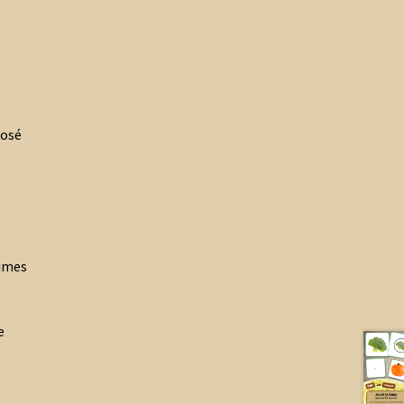
posé
umes
e
s