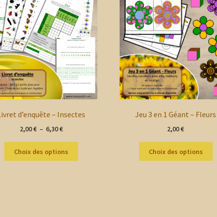
Livret d’enquête – Insectes
Jeu 3 en 1 Géant – Fleurs
Plage
2,00
€
–
6,30
€
2,00
€
de
Ce
C
prix :
Choix des options
Choix des options
produit
p
2,00 €
a
a
à
plusieurs
p
6,30 €
variations.
v
Les
L
options
o