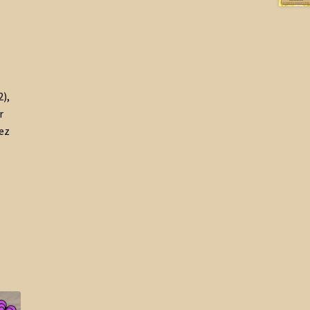
),
r
tez