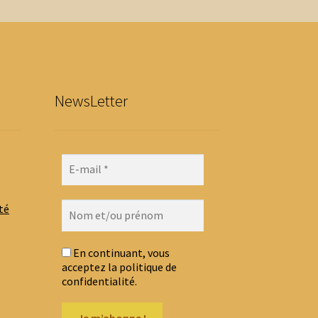
euvent
tre
hoisies
ur
age
NewsLetter
u
roduit
té
En continuant, vous
acceptez la politique de
confidentialité.