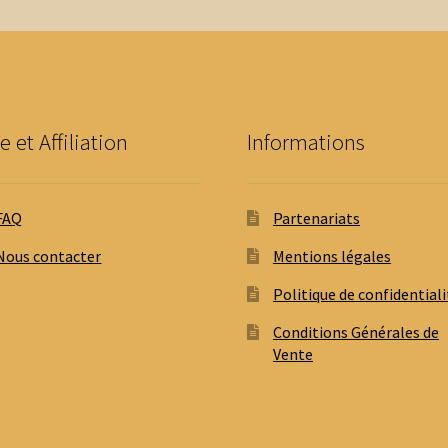
peuvent
p
être
ê
choisies
c
sur
s
la
la
page
p
e et Affiliation
Informations
du
d
produit
p
FAQ
Partenariats
Nous contacter
Mentions légales
Politique de confidentiali
Conditions Générales de
Vente