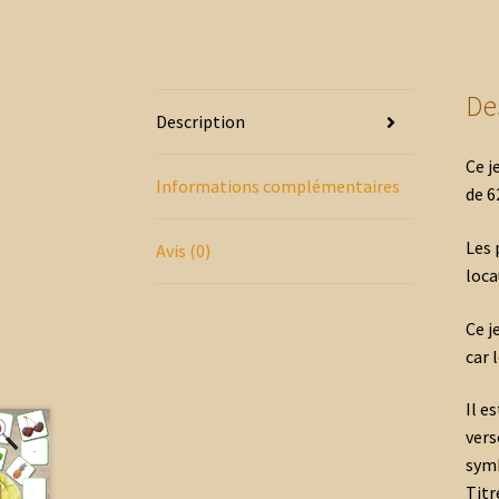
De
Description
Ce j
Informations complémentaires
de 6
Les 
Avis (0)
loca
Ce j
car 
Il e
vers
symb
Titr