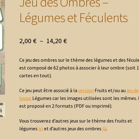
Jeu des Ombres –
Légumes et Féculents
Plage
2,00
€
–
14,20
€
de
Ce jeu des ombres sur le thème des légumes et des fécul
prix :
est composé de 62 photos à associer à leur ombre (soit 
2,00 €
cartes en tout).
à
Ce jeu peut être associé à la
version
Fruits et/ou au
jeu de
14,20 €
loupe
Légumes car les images utilisées sont les mêmes. 
est proposé en 2 formats (PDF ou imprimé).
Vous trouverez d’autres jeux sur le thème des fruits et
légumes
ici
et d’autres jeux des ombres
là
.