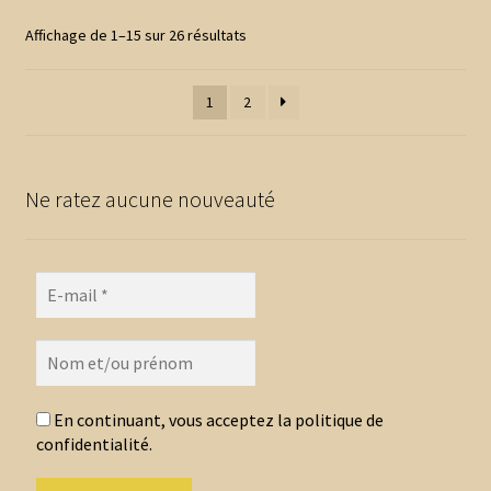
options
Trié
Affichage de 1–15 sur 26 résultats
peuvent
du
être
plus
1
2
choisies
récent
au
sur
plus
la
ancien
page
Ne ratez aucune nouveauté
du
produit
En continuant, vous acceptez la politique de
confidentialité.