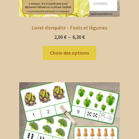
Livret d’enquête – Fruits et légumes
Plage
2,00
€
–
6,30
€
de
Ce
prix :
Choix des options
produit
2,00 €
a
à
plusieurs
6,30 €
variations.
Les
options
peuvent
être
choisies
sur
la