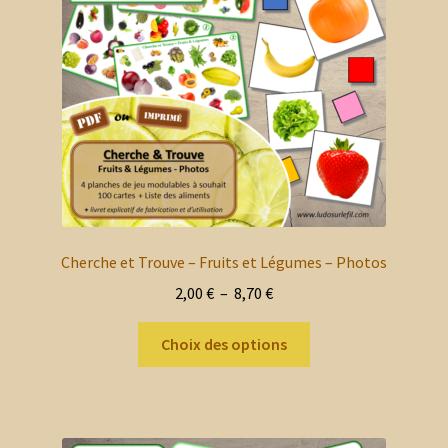
choisies
sur
la
page
du
produit
Cherche et Trouve – Fruits et Légumes – Photos
Plage
2,00
€
–
8,70
€
de
Ce
prix :
Choix des options
produit
2,00 €
a
à
plusieurs
8,70 €
variations.