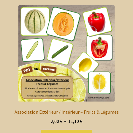
enfant
le
ancien
menu
Blog
enfant
Mon compte client
Nous contacter
Mon panier
Association Extérieur / Intérieur – Fruits & Légumes
Plage
2,00
€
–
11,10
€
de
Ce