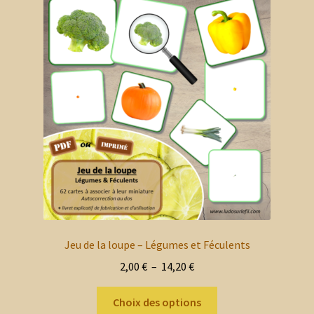
Les
options
peuvent
être
choisies
sur
la
page
du
produit
Jeu de la loupe – Légumes et Féculents
Plage
2,00
€
–
14,20
€
de
Ce
prix :
Choix des options
produit