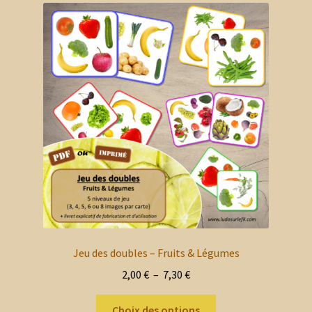
Les
options
peuvent
être
choisies
sur
la
page
du
produit
Jeu des doubles – Fruits & Légumes
Plage
2,00
€
–
7,30
€
de
Ce
prix :
Choix des options