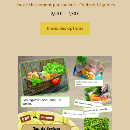
Jeu de classement par couleur – Fruits et Légumes
Plage
2,00
€
–
7,80
€
de
Ce
prix :
Choix des options
produit
2,00 €
a
à
plusieurs
7,80 €
variations.
Les
options
peuvent
être
choisies
sur
la
page
du
produit