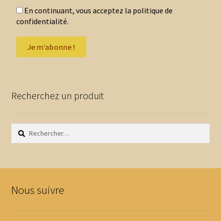
J’ai… Qui a ?
En continuant, vous acceptez la politique de
confidentialité.
Jeux de Bataille
Jeux des doubles
Jeux des familles
Recherchez un produit
Lotos
Rechercher :
Trouve le point commun
Puzzles
Ouvrir
Multi-Jeux
Nous suivre
le
menu
Ouvrir
Par âge
enfant
le