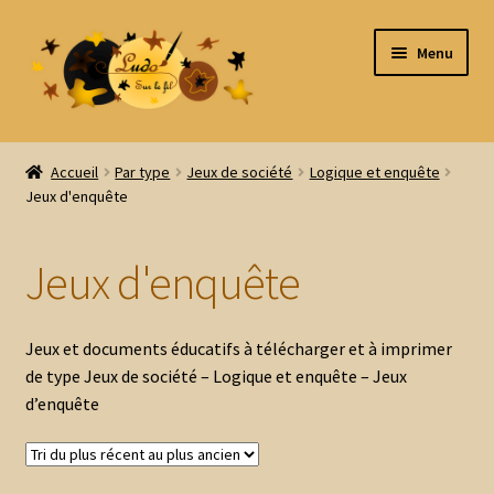
Aller
Aller
Menu
à
au
la
contenu
navigation
Accueil
Accueil
Par type
Jeux de société
Logique et enquête
Jeux d'enquête
Tous les produits
Ouvrir
Par thème
Jeux d'enquête
le
menu
Ouvrir
Par type
enfant
le
Jeux et documents éducatifs à télécharger et à imprimer
menu
Kits thématiques
de type Jeux de société – Logique et enquête – Jeux
enfant
d’enquête
Anglais
Ouvrir
Formes et Couleurs