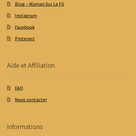
Blog – Maman Sur Le Fil
menu
Ouvrir
Jeux imprimés
enfant
Instagram
le
menu
Ouvrir
Prix réduits
Facebook
enfant
le
Pinterest
menu
Blog
enfant
Mon compte client
Aide et Affiliation
Nous contacter
FAQ
Mon panier
Nous contacter
Informations