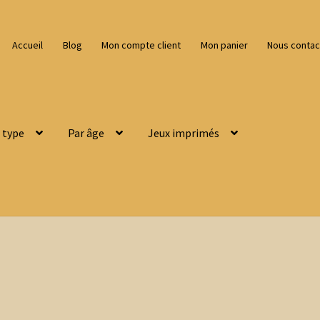
Accueil
Blog
Mon compte client
Mon panier
Nous contac
 type
Par âge
Jeux imprimés