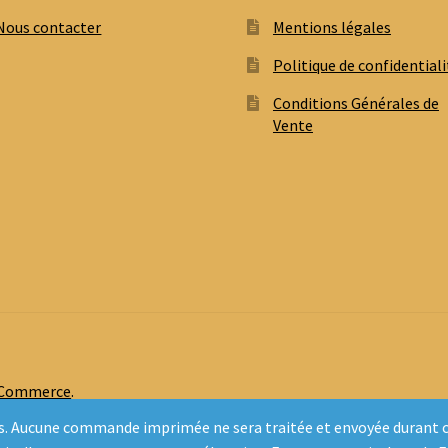
Nous contacter
Mentions légales
Politique de confidentiali
Conditions Générales de
Vente
oCommerce
.
inclus. Aucune commande imprimée ne sera traitée et envoyée duran