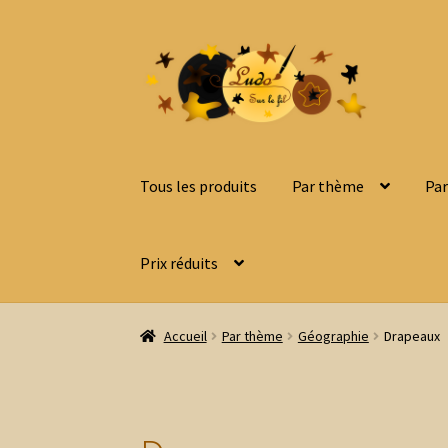
Aller
Aller
à
au
la
contenu
navigation
Tous les produits
Par thème
Par
Prix réduits
Accueil
Par thème
Géographie
Drapeaux