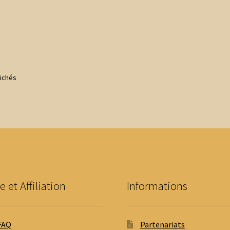
Trié
fichés
du
plus
récent
au
plus
ancien
e et Affiliation
Informations
FAQ
Partenariats