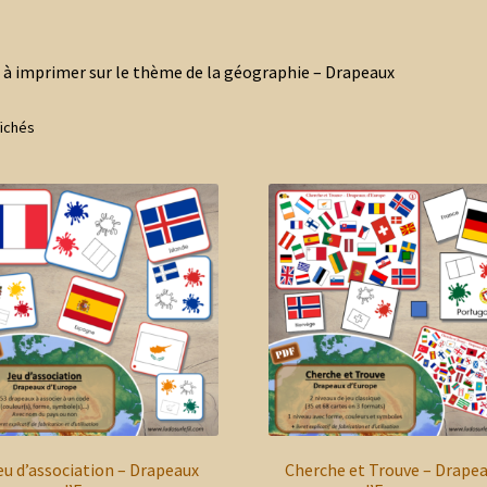
 à imprimer sur le thème de la géographie – Drapeaux
Trié
fichés
du
plus
récent
au
plus
ancien
eu d’association – Drapeaux
Cherche et Trouve – Drape