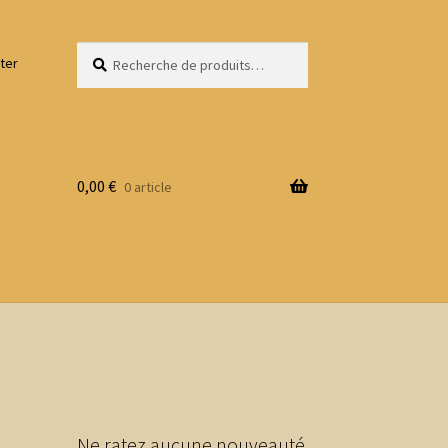
Recherche
Recherche
ter
pour :
0,00
€
0 article
Ne ratez aucune nouveauté