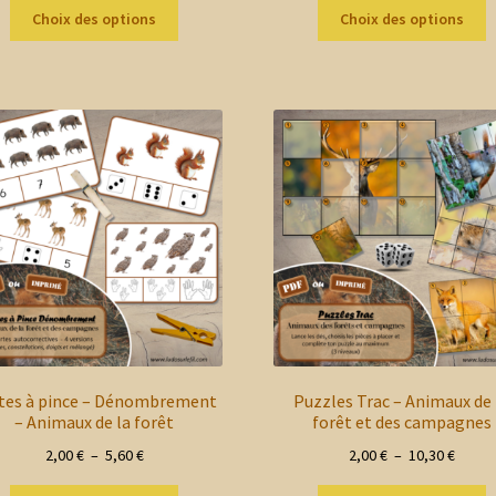
Ce
C
prix :
prix :
Choix des options
Choix des options
produit
p
2,00 €
2,00 €
a
a
à
à
plusieurs
p
11,50 €
15,60 
variations.
v
Les
L
options
o
peuvent
p
être
ê
choisies
c
sur
s
la
la
page
p
du
d
produit
p
tes à pince – Dénombrement
Puzzles Trac – Animaux de 
– Animaux de la forêt
forêt et des campagnes
Plage
Plage
2,00
€
–
5,60
€
2,00
€
–
10,30
€
de
de
Ce
C