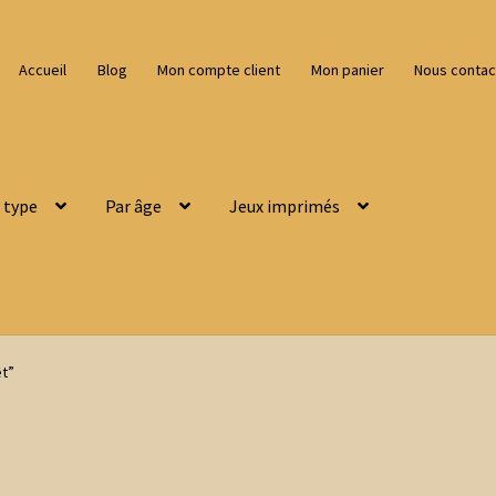
Accueil
Blog
Mon compte client
Mon panier
Nous contac
 type
Par âge
Jeux imprimés
êt”