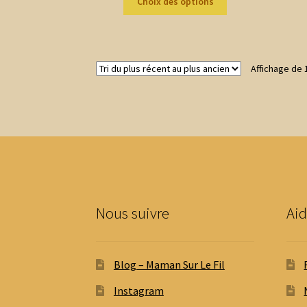
Choix des options
produit
2,00 €
a
à
plusieurs
19,80 €
variations.
Affichage de 
Les
options
peuvent
être
choisies
sur
la
page
du
produit
Nous suivre
Aid
Blog – Maman Sur Le Fil
Instagram