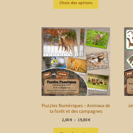
prix :
Choix des options
produit
2,00 €
a
à
plusieurs
4,70 €
variations.
Les
options
peuvent
être
choisies
sur
la
page
du
produit
Puzzles Numériques – Animaux de
Je
la forêt et des campagnes
Plage
2,00
€
–
19,80
€
de
Ce
prix :