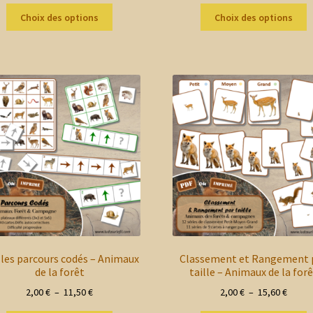
Ce
C
prix :
prix :
Choix des options
Choix des options
produit
p
2,00 €
2,00 €
a
a
à
à
plusieurs
p
14,60 €
14,60 
variations.
v
Les
L
options
o
peuvent
p
être
ê
choisies
c
sur
s
la
la
page
p
du
d
produit
p
 les parcours codés – Animaux
Classement et Rangement 
de la forêt
taille – Animaux de la for
Plage
Plage
2,00
€
–
11,50
€
2,00
€
–
15,60
€
de
de