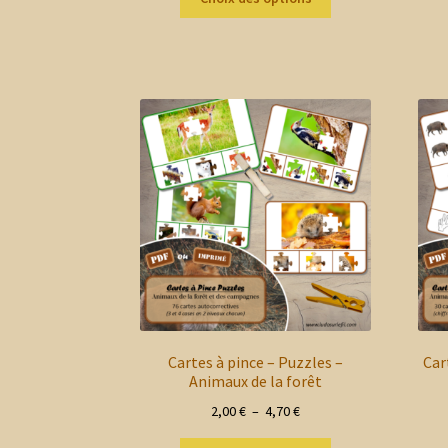
produit
2,00 €
a
à
plusieurs
17,00 €
variations.
Les
options
peuvent
être
choisies
sur
la
page
du
produit
Cartes à pince – Puzzles –
Car
Animaux de la forêt
Plage
2,00
€
–
4,70
€
de
Ce