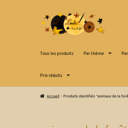
Aller
Aller
à
au
la
contenu
navigation
Tous les produits
Par thème
Par
Prix réduits
Accueil
Produits identifiés “animaux de la for