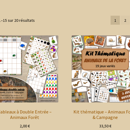
Trié
1–15 sur 20 résultats
1
2
du
plus
récent
au
plus
ancien
ableaux à Double Entrée –
Kit thématique – Animaux F
Animaux Forêt
& Campagne
2,00
€
33,50
€