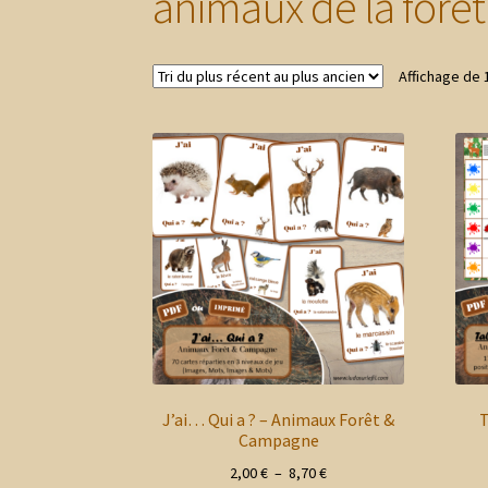
animaux de la forêt
Affichage de 
J’ai… Qui a ? – Animaux Forêt &
T
Campagne
Plage
2,00
€
–
8,70
€