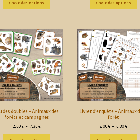
prix :
prix :
Choix des options
Choix des options
produit
p
2,00 €
2,00 €
a
a
à
à
plusieurs
p
5,60 €
10,30 
variations.
v
Les
L
options
o
peuvent
p
être
ê
choisies
c
sur
s
la
la
page
p
du
d
produit
p
u des doubles – Animaux des
Livret d’enquête – Animaux d
forêts et campagnes
forêt
Plage
Plage
2,00
€
–
7,30
€
2,00
€
–
6,30
€
de
de
Ce
C
prix :
prix :