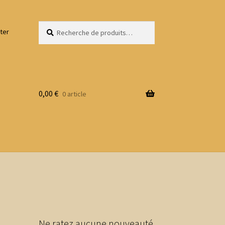
Recherche
Recherche
ter
pour :
0,00
€
0 article
Ne ratez aucune nouveauté