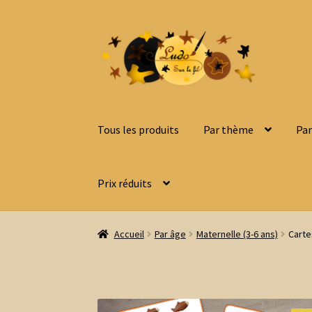
Aller
Aller
à
au
la
contenu
navigation
Tous les produits
Par thème
Par
Prix réduits
Accueil
Par âge
Maternelle (3-6 ans)
Carte