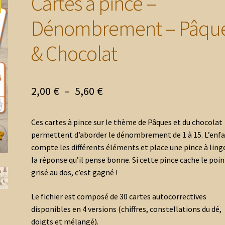
Cartes à pince –
Dénombrement – Pâqu
& Chocolat
Plage
2,00
€
–
5,60
€
de
Ces cartes à pince sur le thème de Pâques et du chocolat
prix :
permettent d’aborder le dénombrement de 1 à 15. L’enf
2,00 €
compte les différents éléments et place une pince à ling
la réponse qu’il pense bonne. Si cette pince cache le poin
à
grisé au dos, c’est gagné !
5,60 €
Le fichier est composé de 30 cartes autocorrectives
disponibles en 4 versions (chiffres, constellations du dé,
doigts et mélangé).