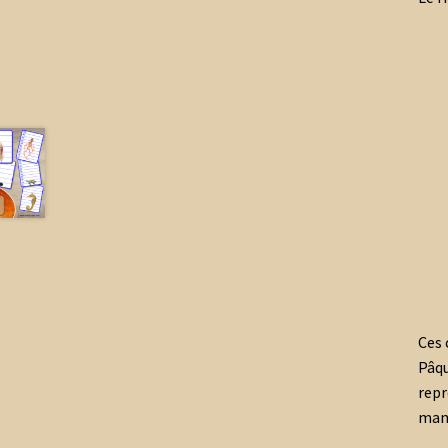
Ces 
Pâqu
repr
mani