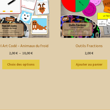
el Art Codé – Animaux du froid
Outils Fractions
Plage
2,00
€
–
10,00
€
2,00
€
de
Ce
prix :
Choix des options
Ajouter au panier
produit
2,00 €
a
à
plusieurs
10,00 €
variations.
Les
options
peuvent
être