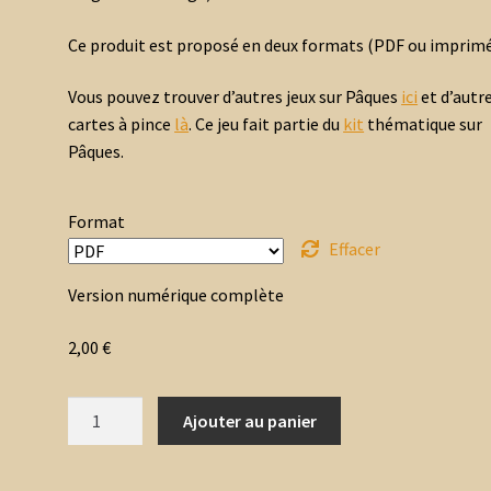
Ce produit est proposé en deux formats
(PDF ou i
mprim
Vous pouvez trouver d’autres jeux sur Pâques
ici
et d’autr
cartes à pince
là
. Ce jeu fait partie du
kit
thématique sur
Pâques.
Format
Effacer
Version numérique complète
2,00
€
quantité
Ajouter au panier
de
Cartes
à