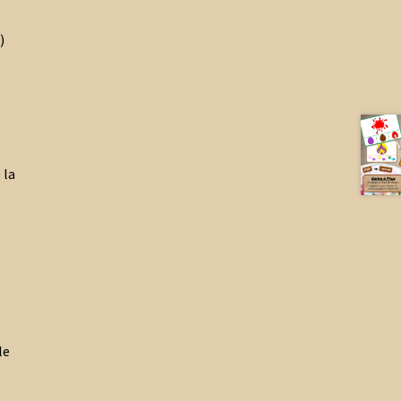
)
 la
le