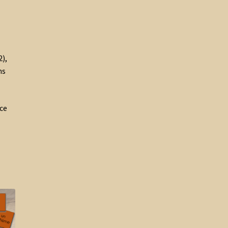
),
ns
nce