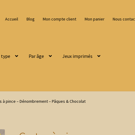
Accueil
Blog
Mon compte client
Mon panier
Nous contac
 type
Par âge
Jeux imprimés
s à pince – Dénombrement – Pâques & Chocolat