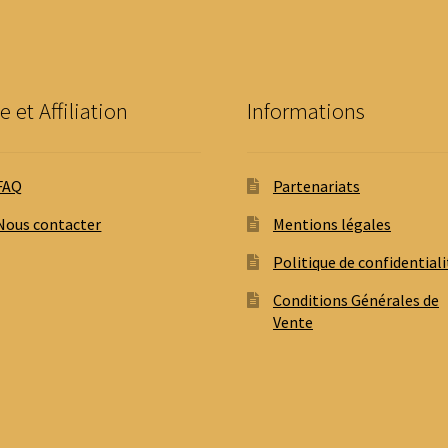
choisies
sur
la
page
du
e et Affiliation
Informations
produit
FAQ
Partenariats
Nous contacter
Mentions légales
Politique de confidentiali
Conditions Générales de
Vente