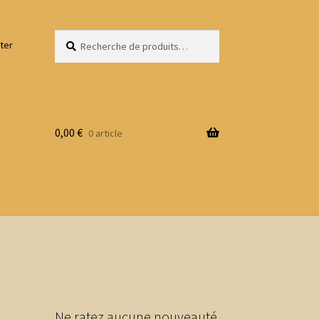
Recherche
Recherche
ter
pour :
0,00
€
0 article
Ne ratez aucune nouveauté