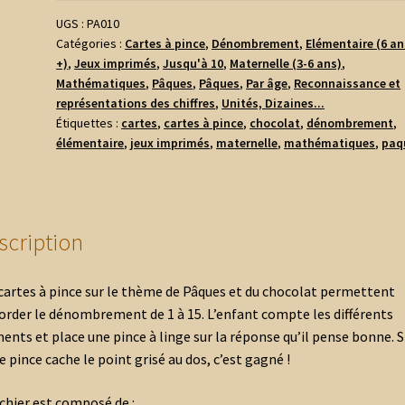
pince
UGS :
PA010
Catégories :
Cartes à pince
,
Dénombrement
,
Elémentaire (6 an
-
+)
,
Jeux imprimés
,
Jusqu'à 10
,
Maternelle (3-6 ans)
,
Dénombrement
Mathématiques
,
Pâques
,
Pâques
,
Par âge
,
Reconnaissance et
-
représentations des chiffres
,
Unités, Dizaines...
Pâques
Étiquettes :
cartes
,
cartes à pince
,
chocolat
,
dénombrement
,
&
élémentaire
,
jeux imprimés
,
maternelle
,
mathématiques
,
paq
Chocolat
scription
cartes à pince sur le thème de Pâques et du chocolat permettent
order le dénombrement de 1 à 15. L’enfant compte les différents
ents et place une pince à linge sur la réponse qu’il pense bonne. S
e pince cache le point grisé au dos, c’est gagné !
ichier est composé de :