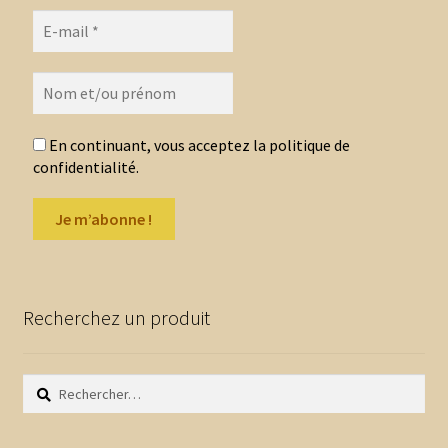
choisies
sur
la
page
du
produit
En continuant, vous acceptez la politique de
confidentialité.
Recherchez un produit
Rechercher :