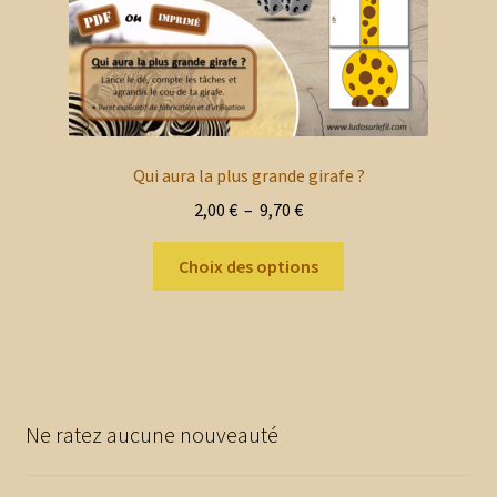
du
produit
Qui aura la plus grande girafe ?
Plage
2,00
€
–
9,70
€
de
Ce
prix :
Choix des options
produit
2,00 €
a
à
plusieurs
9,70 €
variations.
Les
options
Ne ratez aucune nouveauté
peuvent
être