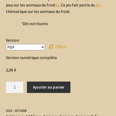
jeux sur les animaux du froid
là
. Ce jeu fait partie du
kit
thématique sur les animaux du froid.
*Dés non fournis
Version
Effacer
Version numérique complète
2,00
€
quantité
Ajouter au panier
de
Puzzles
Trac
-
UGS :
AFO008