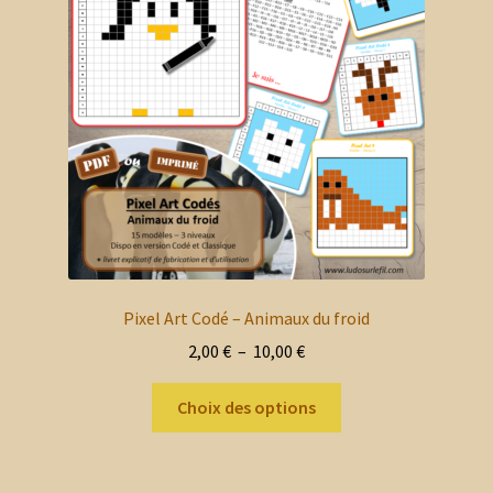
Pixel Art Codé – Animaux du froid
Plage
2,00
€
–
10,00
€
de
Ce
prix :
Choix des options
produit
2,00 €
a
à
plusieurs
10,00 €