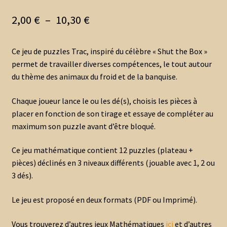
Plage
2,00
€
–
10,30
€
de
Ce jeu de puzzles Trac, inspiré du célèbre « Shut the Box »
prix :
permet de travailler diverses compétences, le tout autour
2,00 €
du thème des animaux du froid et de la banquise.
à
Chaque joueur lance le ou les dé(s), choisis les pièces à
10,30 €
placer en fonction de son tirage et essaye de compléter au
maximum son puzzle avant d’être bloqué.
Ce jeu mathématique contient 12 puzzles (plateau +
pièces) déclinés en 3 niveaux différents (jouable avec 1, 2 ou
3 dés).
Le jeu est proposé en deux formats (PDF ou Imprimé).
Vous trouverez d’autres jeux Mathématiques
ici
et d’autres