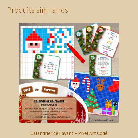
variations.
Produits similaires
Les
options
peuvent
être
choisies
sur
la
page
du
produit
Calendrier de l’avent – Pixel Art Codé