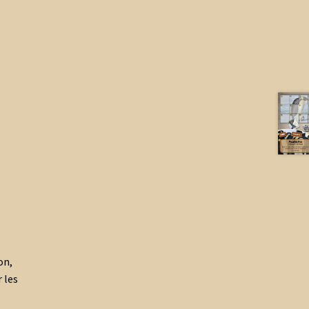
on,
 les