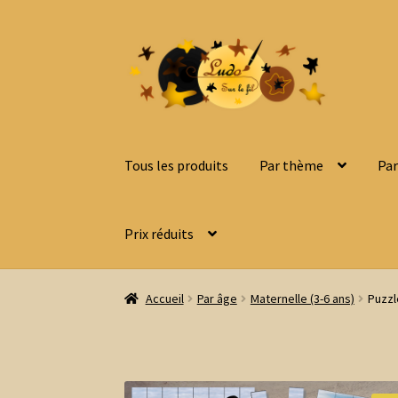
Aller
Aller
à
au
la
contenu
navigation
Tous les produits
Par thème
Par
Prix réduits
Accueil
Par âge
Maternelle (3-6 ans)
Puzzl