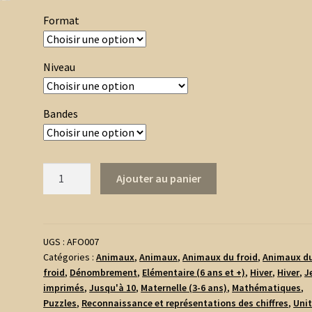
Format
Niveau
Bandes
quantité
Ajouter au panier
de
Puzzles
Numériques
-
UGS :
AFO007
Catégories :
Animaux
,
Animaux
,
Animaux du froid
,
Animaux d
Animaux
froid
,
Dénombrement
,
Elémentaire (6 ans et +)
,
Hiver
,
Hiver
,
J
du
imprimés
,
Jusqu'à 10
,
Maternelle (3-6 ans)
,
Mathématiques
,
froid
Puzzles
,
Reconnaissance et représentations des chiffres
,
Unit