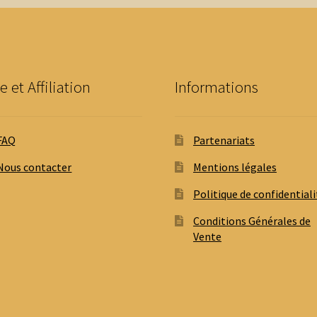
choisies
sur
la
page
du
e et Affiliation
Informations
produit
FAQ
Partenariats
Nous contacter
Mentions légales
Politique de confidentiali
Conditions Générales de
Vente