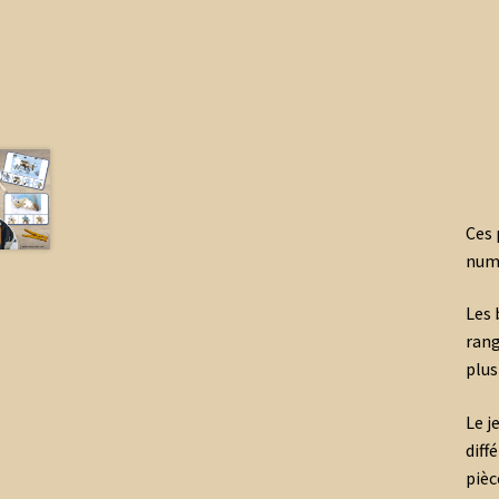
Ces 
numé
Les 
rang
plus
Le j
diff
pièc