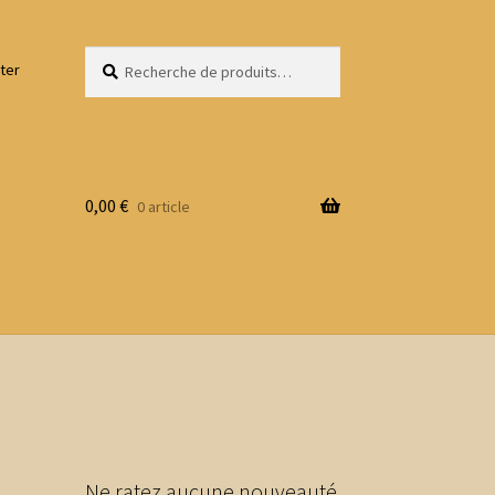
Recherche
Recherche
ter
pour :
0,00
€
0 article
Ne ratez aucune nouveauté