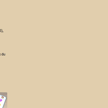
),
 du