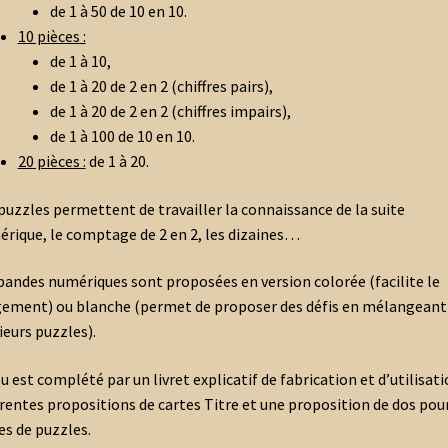
de 1 à 50 de 10 en 10.
10 pièces :
de 1 à 10,
de 1 à 20 de 2 en 2 (chiffres pairs),
de 1 à 20 de 2 en 2 (chiffres impairs),
de 1 à 100 de 10 en 10.
20 pièces :
de 1 à 20.
puzzles permettent de travailler la connaissance de la suite
rique, le comptage de 2 en 2, les dizaines…
bandes numériques sont proposées en version colorée (facilite le
ement) ou blanche (permet de proposer des défis en mélangeant
ieurs puzzles).
eu est complété par un livret explicatif de fabrication et d’utilisati
érentes propositions de cartes Titre et une proposition de dos pour
es de puzzles.