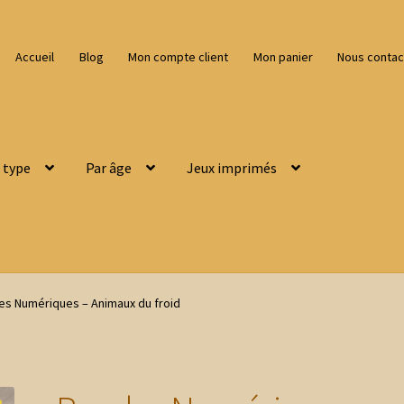
Accueil
Blog
Mon compte client
Mon panier
Nous contac
 type
Par âge
Jeux imprimés
es Numériques – Animaux du froid