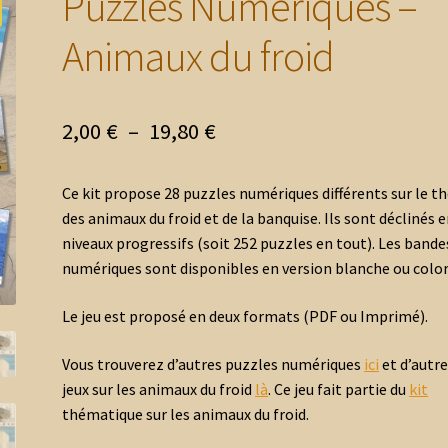
Puzzles Numériques –
Animaux du froid
Plage
2,00
€
–
19,80
€
de
Ce kit propose 28 puzzles numériques différents sur le 
prix :
des animaux du froid et de la banquise. Ils sont déclinés e
2,00 €
niveaux progressifs (soit 252 puzzles en tout). Les bande
numériques sont disponibles en version blanche ou color
à
19,80 €
Le jeu est proposé en deux formats (PDF ou Imprimé).
Vous trouverez d’autres puzzles numériques
ici
et d’autr
jeux sur les animaux du froid
là
. Ce jeu fait partie du
kit
thématique sur les animaux du froid.