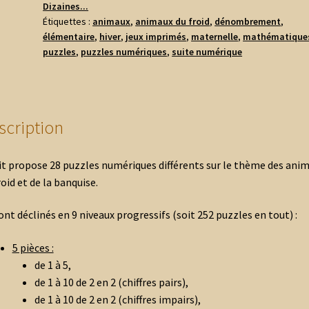
Dizaines...
Étiquettes :
animaux
,
animaux du froid
,
dénombrement
,
élémentaire
,
hiver
,
jeux imprimés
,
maternelle
,
mathématique
puzzles
,
puzzles numériques
,
suite numérique
scription
it propose 28 puzzles numériques différents sur le thème des ani
roid et de la banquise.
sont déclinés en 9 niveaux progressifs (soit 252 puzzles en tout) :
5 pièces :
de 1 à 5,
de 1 à 10 de 2 en 2 (chiffres pairs),
de 1 à 10 de 2 en 2 (chiffres impairs),