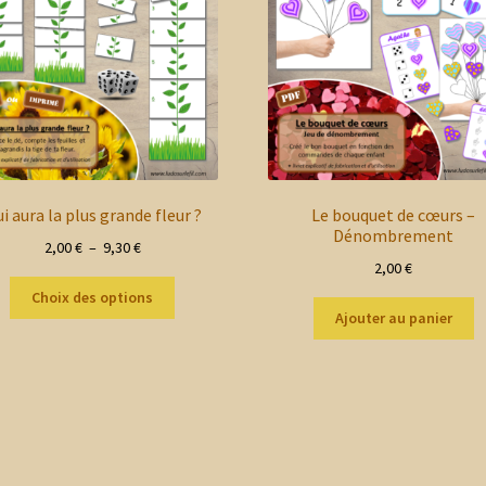
i aura la plus grande fleur ?
Le bouquet de cœurs –
Dénombrement
Plage
2,00
€
–
9,30
€
2,00
€
de
Ce
prix :
Choix des options
produit
2,00 €
Ajouter au panier
a
à
plusieurs
9,30 €
variations.
Les
options
peuvent
être