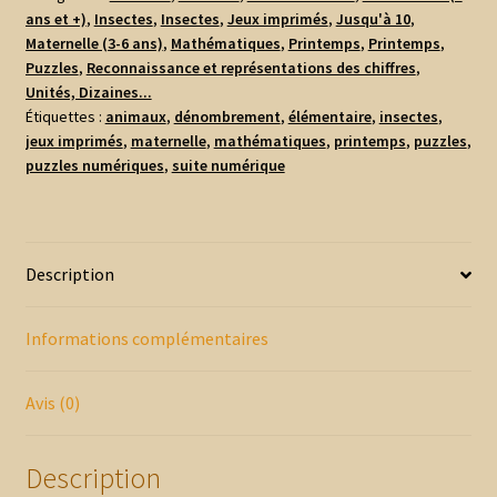
ans et +)
,
Insectes
,
Insectes
,
Jeux imprimés
,
Jusqu'à 10
,
&
Maternelle (3-6 ans)
,
Mathématiques
,
Printemps
,
Printemps
,
Petites
Puzzles
,
Reconnaissance et représentations des chiffres
,
Bêtes
Unités, Dizaines...
Étiquettes :
animaux
,
dénombrement
,
élémentaire
,
insectes
,
jeux imprimés
,
maternelle
,
mathématiques
,
printemps
,
puzzles
,
puzzles numériques
,
suite numérique
Description
Informations complémentaires
Avis (0)
Description