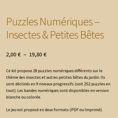
Puzzles Numériques –
Insectes & Petites Bêtes
Plage
2,00
€
–
19,80
€
de
Ce kit propose 28 puzzles numériques différents sur le
prix :
thème des insectes et autres petites bêtes du jardin. Ils
2,00 €
sont déclinés en 9 niveaux progressifs (soit 252 puzzles en
tout). Les bandes numériques sont disponibles en version
à
blanche ou colorée.
19,80 €
Le jeu est proposé en deux formats (PDF ou Imprimé).