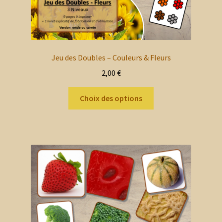
Jeu des Doubles – Couleurs & Fleurs
2,00
€
Ce
Choix des options
produit
a
plusieurs
variations.
Les
options
peuvent
être
choisies
sur