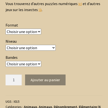
Vous trouverez d’autres puzzles numériques
ici
et d’autres
jeux sur les insectes
là
.
Format
Niveau
Bandes
quantité
Ajouter au panier
de
Puzzles
Numériques
-
UGS :
I015
Catégories :
Animaux
,
Animaux
,
Dénombrement
,
Elémentaire (6
Insectes