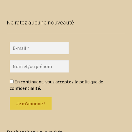
variations.
Les
options
Ne ratez aucune nouveauté
peuvent
être
choisies
sur
la
page
du
produit
En continuant, vous acceptez la politique de
confidentialité.