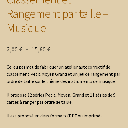
Rangement par taille –
Musique
Plage
2,00
€
–
15,60
€
de
Ce jeu permet de fabriquer un atelier autocorrectif de
prix :
classement Petit Moyen Grand et un jeu de rangement par
2,00 €
ordre de taille sur le thème des instruments de musique.
à
Il propose 12 séries Petit, Moyen, Grand et 11 séries de 9
15,60 €
cartes à ranger par ordre de taille.
Il est proposé en deux formats (PDF ou imprimé).