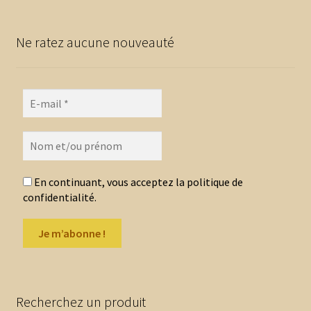
Les
options
Ne ratez aucune nouveauté
peuvent
être
choisies
sur
la
page
du
produit
En continuant, vous acceptez la politique de
confidentialité.
Recherchez un produit