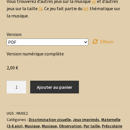
Vous trouverez d’autres jeux sur la musique
ici
et d’autres
jeux sur la taille
là
. Ce jeu fait partie du
kit
thématique sur
la musique.
Version
Effacer
Version numérique complète
2,00
€
quantité
Ajouter au panier
de
Classement
et
Rangement
UGS :
MU012
Catégories :
Discrimination visuelle
,
Jeux imprimés
,
Maternelle
par
(3-6 ans)
,
Musique
,
Musique
,
Observation
,
Par taille
,
Préscolaire
taille