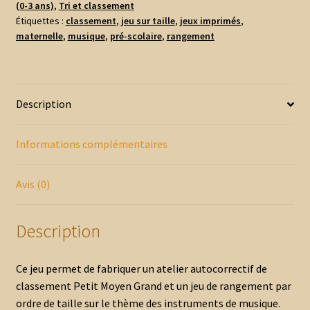
(0-3 ans)
,
Tri et classement
-
Étiquettes :
classement
,
jeu sur taille
,
jeux imprimés
,
Musique
maternelle
,
musique
,
pré-scolaire
,
rangement
Description
Informations complémentaires
Avis (0)
Description
Ce jeu permet de fabriquer un atelier autocorrectif de
classement Petit Moyen Grand et un jeu de rangement par
ordre de taille sur le thème des instruments de musique.