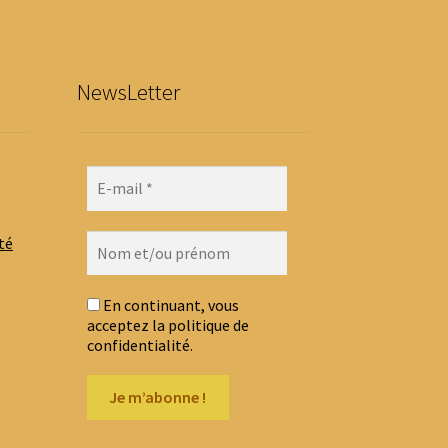
hoisies
ur
age
NewsLetter
u
roduit
té
En continuant, vous
acceptez la politique de
confidentialité.