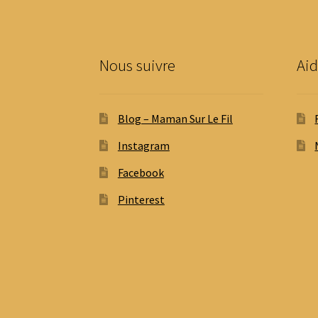
sur
la
page
du
Nous suivre
Aid
produit
Blog – Maman Sur Le Fil
Instagram
Facebook
Pinterest