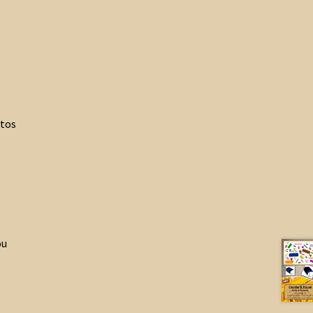
otos
ou