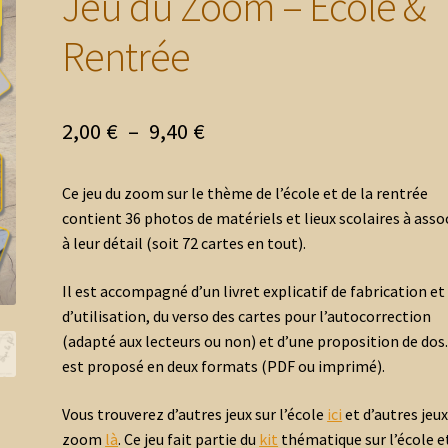
Jeu du Zoom – Ecole &
Rentrée
Plage
2,00
€
–
9,40
€
de
Ce jeu du zoom sur le thème de l’école et de la rentrée
prix :
contient 36 photos de matériels et lieux scolaires à asso
2,00 €
à leur détail (soit 72 cartes en tout).
à
Il est accompagné d’un livret explicatif de fabrication et
9,40 €
d’utilisation, du verso des cartes pour l’autocorrection
(adapté aux lecteurs ou non) et d’une proposition de dos. 
est proposé en deux formats (PDF ou imprimé).
Vous trouverez d’autres jeux sur l’école
ici
et d’autres jeux
zoom
là
. Ce jeu fait partie du
kit
thématique sur l’école et