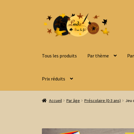
Aller
Aller
à
au
la
contenu
navigation
Tous les produits
Par thème
Par
Prix réduits
Accueil
Par âge
Préscolaire (0-3 ans)
Jeu 