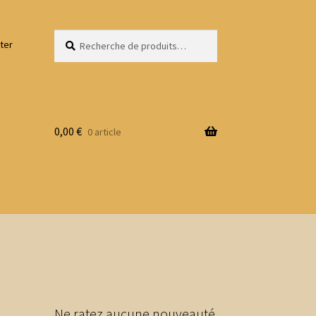
Recherche
Recherche
ter
pour :
0,00
€
0 article
Ne ratez aucune nouveauté