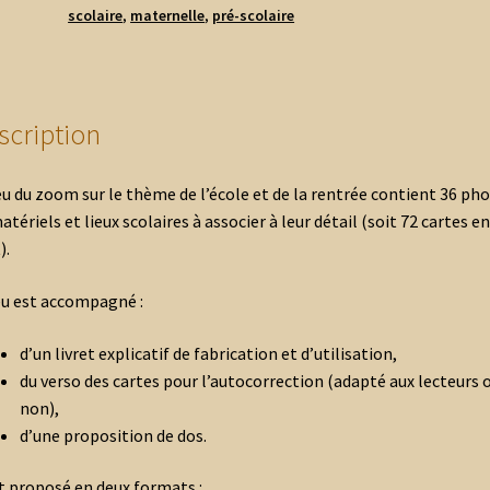
Rentrée
scolaire
,
maternelle
,
pré-scolaire
scription
eu du zoom sur le thème de l’école et de la rentrée contient 36 ph
atériels et lieux scolaires à associer à leur détail (soit 72 cartes en
).
eu est accompagné :
d’un livret explicatif de fabrication et d’utilisation,
du verso des cartes pour l’autocorrection (adapté aux lecteurs 
non),
d’une proposition de dos.
st proposé en deux formats :