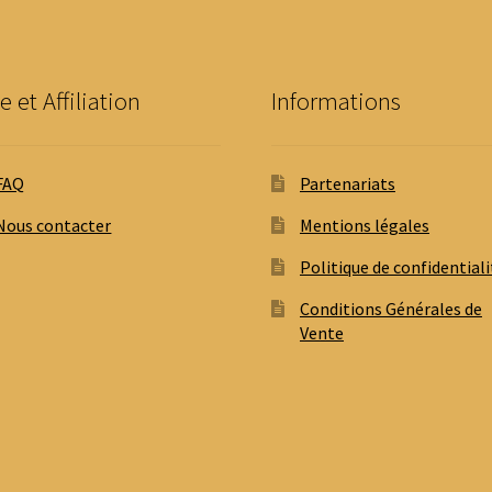
c
sur
s
la
la
page
p
du
e et Affiliation
Informations
d
produit
p
FAQ
Partenariats
Nous contacter
Mentions légales
Politique de confidentiali
Conditions Générales de
Vente