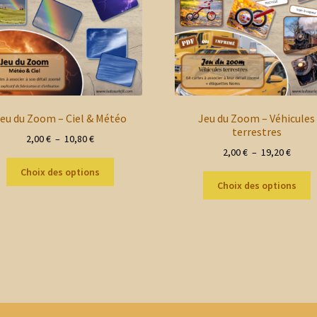
eu du Zoom – Ciel & Météo
Jeu du Zoom – Véhicules
terrestres
Plage
2,00
€
–
10,80
€
Plage
2,00
€
–
19,20
€
de
Ce
de
prix :
Choix des options
C
produit
prix :
2,00 €
Choix des options
p
a
2,00 €
à
a
plusieurs
à
10,80 €
p
variations.
19,20 
v
Les
L
options
o
peuvent
p
être
ê
choisies