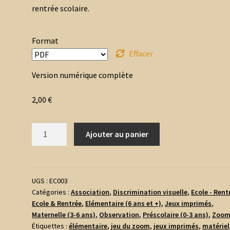
rentrée scolaire.
Format
Effacer
Version numérique complète
2,00
€
quantité
Ajouter au panier
de
Jeu
du
Zoom
UGS :
EC003
Catégories :
Association
,
Discrimination visuelle
,
Ecole - Rent
-
Ecole & Rentrée
,
Elémentaire (6 ans et +)
,
Jeux imprimés
,
Ecole
Maternelle (3-6 ans)
,
Observation
,
Préscolaire (0-3 ans)
,
Zoo
&
Étiquettes :
élémentaire
,
jeu du zoom
,
jeux imprimés
,
matériel