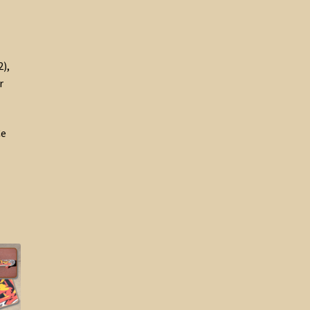
),
r
Ce