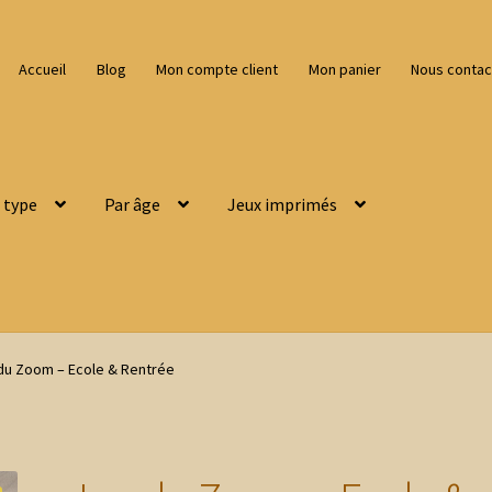
Accueil
Blog
Mon compte client
Mon panier
Nous contac
 type
Par âge
Jeux imprimés
du Zoom – Ecole & Rentrée