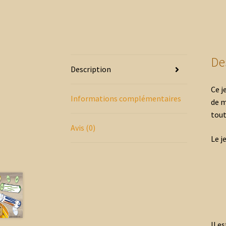
De
Description
Ce j
Informations complémentaires
de m
tout
Avis (0)
Le j
Il e