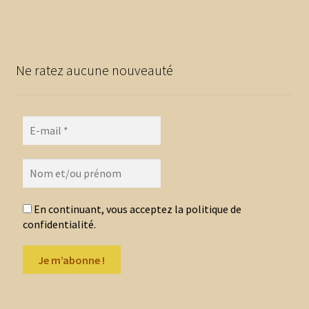
plusieurs
10,80 €
variations.
Les
options
Ne ratez aucune nouveauté
peuvent
être
choisies
sur
la
page
du
produit
En continuant, vous acceptez la politique de
confidentialité.