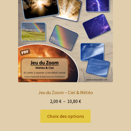
options
peuvent
être
choisies
sur
la
page
du
produit
Jeu du Zoom – Ciel & Météo
Plage
2,00
€
–
10,80
€
de
Ce
prix :
Choix des options
produit
2,00 €
a
à