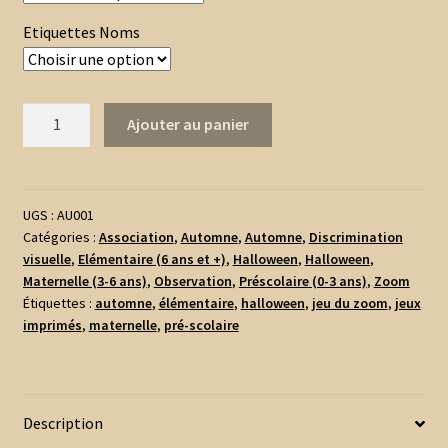
Etiquettes Noms
quantité
Ajouter au panier
de
Jeu
du
Zoom
UGS :
AU001
Catégories :
Association
,
Automne
,
Automne
,
Discrimination
-
visuelle
,
Elémentaire (6 ans et +)
,
Halloween
,
Halloween
,
Automne
Maternelle (3-6 ans)
,
Observation
,
Préscolaire (0-3 ans)
,
Zoom
&
Étiquettes :
automne
,
élémentaire
,
halloween
,
jeu du zoom
,
jeux
Halloween
imprimés
,
maternelle
,
pré-scolaire
Description