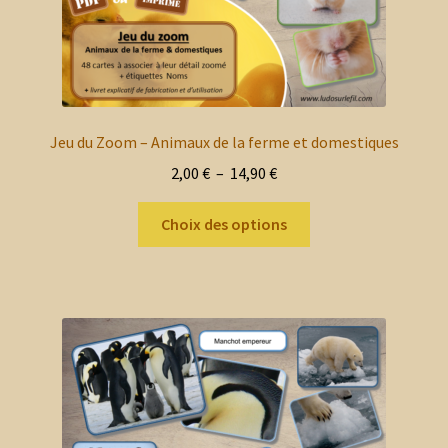
Jeu du Zoom – Animaux de la ferme et domestiques
Plage
2,00
€
–
14,90
€
de
Ce
prix :
Choix des options
produit
2,00 €
a
à
plusieurs
14,90 €
variations.
Les
options
peuvent
être
choisies