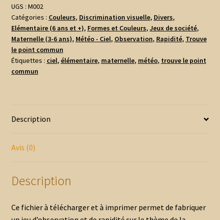
point
UGS :
M002
Catégories :
Couleurs
,
Discrimination visuelle
,
Divers
,
commun
Elémentaire (6 ans et +)
,
Formes et Couleurs
,
Jeux de société
,
-
Maternelle (3-6 ans)
,
Météo - Ciel
,
Observation
,
Rapidité
,
Trouve
Météo
le point commun
Étiquettes :
ciel
,
élémentaire
,
maternelle
,
météo
,
trouve le point
commun
Description
Avis (0)
Description
Ce fichier à télécharger et à imprimer permet de fabriquer
un jeu d’observation et de rapidité sur le thème de la