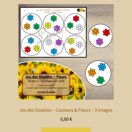
variations.
Les
options
peuvent
être
choisies
sur
la
page
du
produit
Jeu des Doubles – Couleurs & Fleurs – 3 images
0,00
€