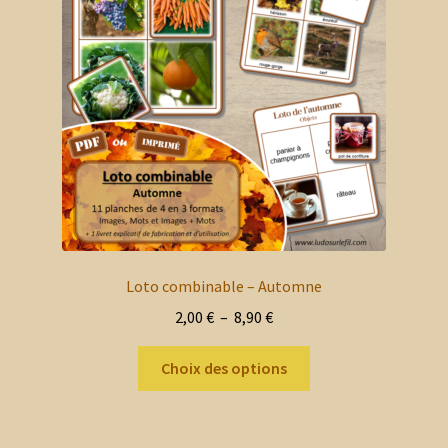
Loto combinable – Automne
Plage
2,00
€
–
8,90
€
de
Ce
prix :
Choix des options
produit
2,00 €
a
à
plusieurs
8,90 €