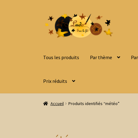
Aller
Aller
à
au
la
contenu
navigation
Tous les produits
Par thème
Par
Prix réduits
Accueil
Produits identifiés “météo”