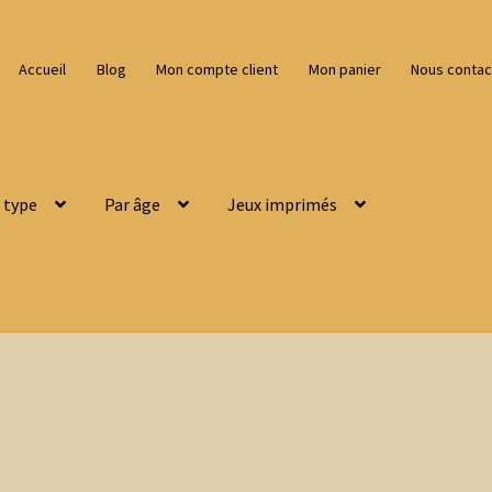
Accueil
Blog
Mon compte client
Mon panier
Nous contac
 type
Par âge
Jeux imprimés