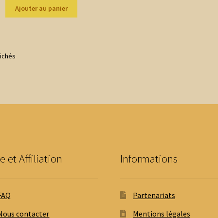
Ajouter au panier
Trié
fichés
du
plus
récent
au
plus
ancien
e et Affiliation
Informations
FAQ
Partenariats
Nous contacter
Mentions légales