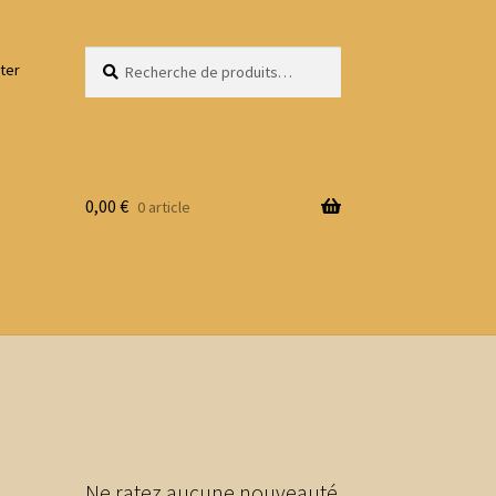
Recherche
Recherche
ter
pour :
0,00
€
0 article
Ne ratez aucune nouveauté