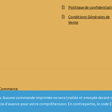
Politique de confidentiali
Conditions Générales de
Vente
oCommerce
.
inclus. Aucune commande imprimée ne sera traitée et envoyée duran
rcie d'avance pour votre compréhension. En contrepartie, le code 