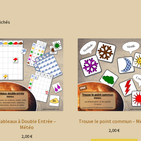
Trié
fichés
du
plus
récent
au
plus
ancien
ableaux à Double Entrée –
Trouve le point commun – M
Météo
2,00
€
2,00
€