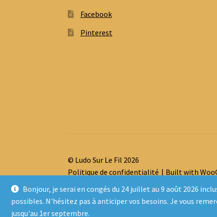
Facebook
Pinterest
© Ludo Sur Le Fil 2026
Politique de confidentialité
Built with Wo
Bonjour, je serai en congés du 24 juillet au 9 août 2026 
possibles. N'hésitez pas à anticiper vos besoins. Je vous reme
jusqu'au 1er septembre.