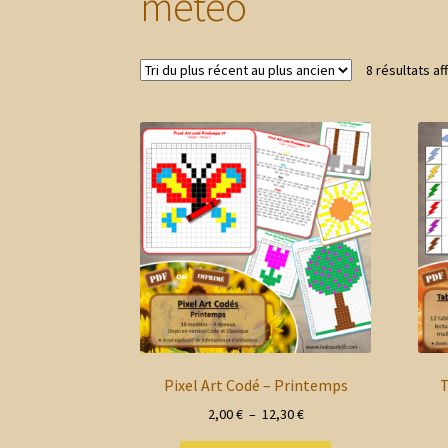
météo
8 résultats af
Pixel Art Codé – Printemps
T
Plage
2,00
€
–
12,30
€
de