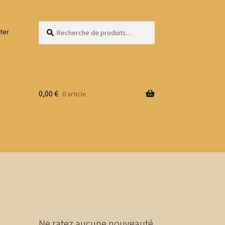
Recherche
Recherche
ter
pour :
0,00
€
0 article
Ne ratez aucune nouveauté