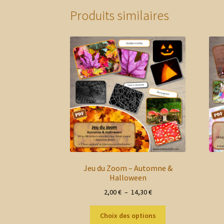
Produits similaires
Jeu du Zoom – Automne &
Halloween
Plage
2,00
€
–
14,30
€
de
Ce
prix :
Choix des options
produit