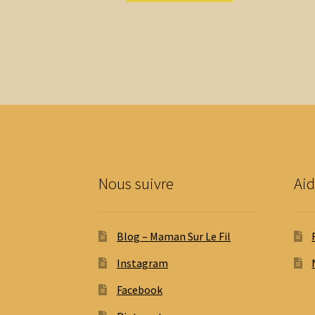
2,00 €
a
à
plusieurs
14,30 €
variations.
Les
options
peuvent
être
choisies
sur
la
page
Nous suivre
Aid
du
produit
Blog – Maman Sur Le Fil
Instagram
Facebook