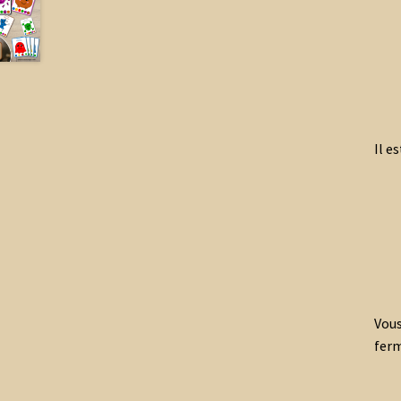
Il e
Vous
fer