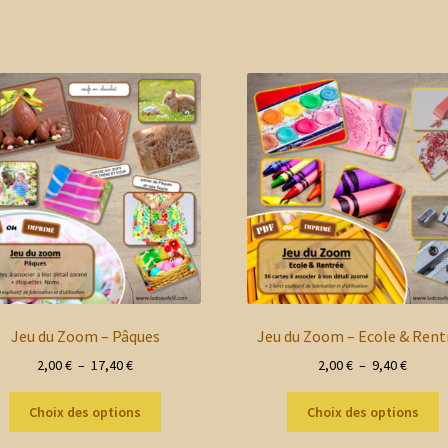
Jeu du Zoom – Pâques
Jeu du Zoom – Ecole & Rent
Plage
Plage
2,00
€
–
17,40
€
2,00
€
–
9,40
€
de
de
Ce
C
prix :
prix :
Choix des options
Choix des options
produit
p
2,00 €
2,00 €
a
a