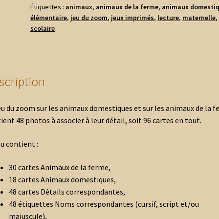
la
Étiquettes :
animaux
,
animaux de la ferme
,
animaux domesti
ferme
élémentaire
,
jeu du zoom
,
jeux imprimés
,
lecture
,
maternelle
et
scolaire
domestiques
scription
eu du zoom sur les animaux domestiques et sur les animaux de la 
ient 48 photos à associer à leur détail, soit 96 cartes en tout.
eu contient :
30 cartes Animaux de la ferme,
18 cartes Animaux domestiques,
48 cartes Détails correspondantes,
48 étiquettes Noms correspondantes (cursif, script et/ou
majuscule),