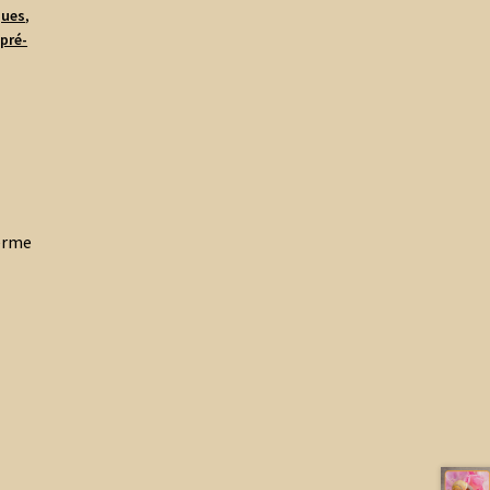
ques
,
,
pré-
ferme