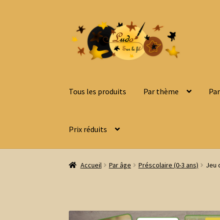
Aller
Aller
à
au
la
contenu
navigation
Tous les produits
Par thème
Par
Prix réduits
Accueil
Par âge
Préscolaire (0-3 ans)
Jeu 