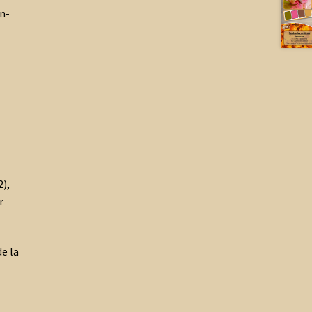
n-
),
r
de la