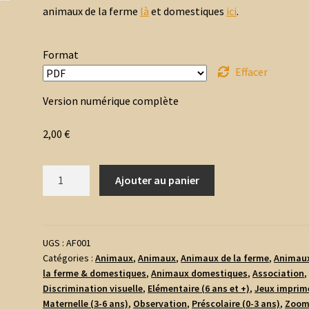
animaux de la ferme
là
et domestiques
ici
.
Format
Effacer
Version numérique complète
2,00
€
quantité
Ajouter au panier
de
Jeu
du
Zoom
UGS :
AF001
Catégories :
Animaux
,
Animaux
,
Animaux de la ferme
,
Animau
-
la ferme & domestiques
,
Animaux domestiques
,
Association
,
Animaux
Discrimination visuelle
,
Elémentaire (6 ans et +)
,
Jeux imprim
de
Maternelle (3-6 ans)
,
Observation
,
Préscolaire (0-3 ans)
,
Zoo