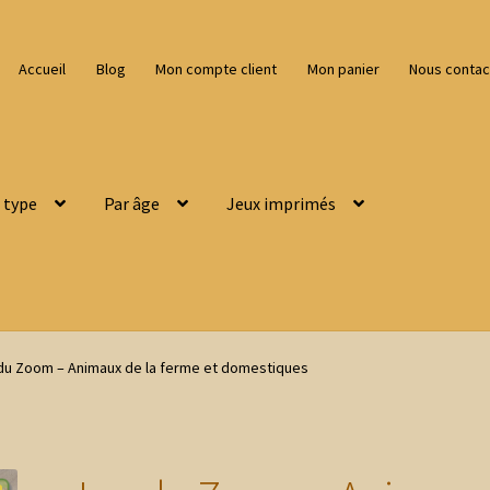
Accueil
Blog
Mon compte client
Mon panier
Nous contac
 type
Par âge
Jeux imprimés
du Zoom – Animaux de la ferme et domestiques