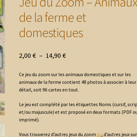
Jeu du Zoom – Animau
de la ferme et
domestiques
Plage
2,00
€
–
14,90
€
de
Ce jeu du zoom sur les animaux domestiques et sur les
prix :
animaux de la ferme contient 48 photos à associer à leur
2,00 €
détail, soit 96 cartes en tout.
à
Le jeu est complété par les étiquettes Noms (cursif, scri
14,90 €
et/ou majuscule) et est proposé en deux formats (PDF o
imprimé).
Vous trouverez d’autres jeux du zoom
ici
, d’autres jeux sur