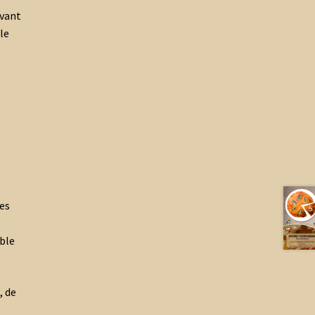
ivant
le
des
uble
, de