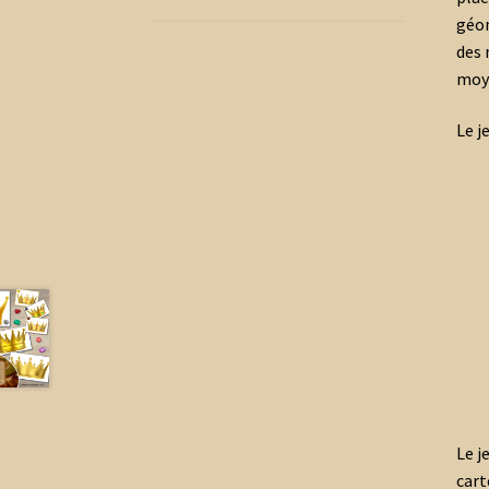
géom
des 
moy
Le j
Le j
cart