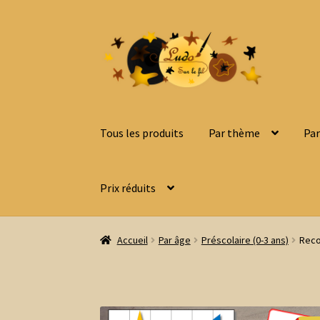
Aller
Aller
à
au
la
contenu
navigation
Tous les produits
Par thème
Par
Prix réduits
Accueil
Par âge
Préscolaire (0-3 ans)
Reco