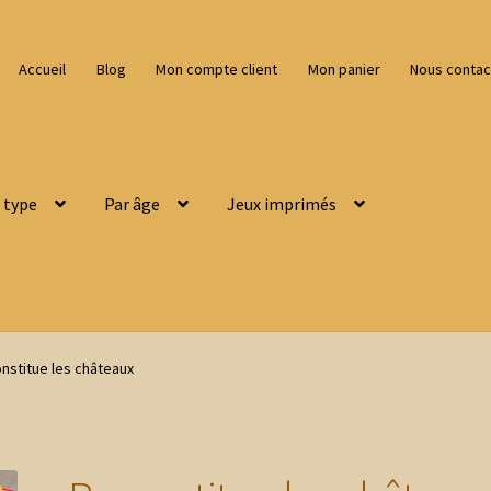
Accueil
Blog
Mon compte client
Mon panier
Nous contac
 type
Par âge
Jeux imprimés
nstitue les châteaux