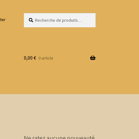
Recherche
Recherche
ter
pour :
0,00
€
0 article
Ne ratez aucune nouveauté