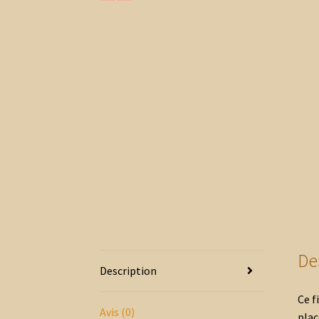
De
Description
Ce f
Avis (0)
plac