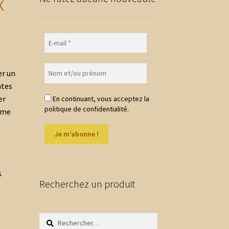
x
er un
ntes
er
En continuant, vous acceptez la
politique de confidentialité.
hème
s
Recherchez un produit
Rechercher :