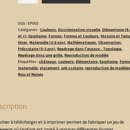
de
Reconstitue
les
châteaux
UGS :
EP002
Catégories :
Couleurs
,
Discrimination visuelle
,
Elémentaire (6
et +)
,
Epiphanie
,
Formes
,
Formes et Couleurs
,
Histoire et Tem
Hiver
,
Maternelle (3-6 ans)
,
Mathématiques
,
Observation
,
Préscolaire (0-3 ans)
,
Repérage dans l'espace - Topologie
,
Repérage dans une grille
,
Reproduction de modèle
Étiquettes :
châteaux
,
couleurs
,
élémentaire
,
Epiphanie
,
form
maternelle
,
placement
,
pré-scolaire
,
reproduction de modèle
Rois et Reines
scription
ichier à télécharger et à imprimer permet de fabriquer un jeu de
ement où l’enfant est invité à replacer différentes formes