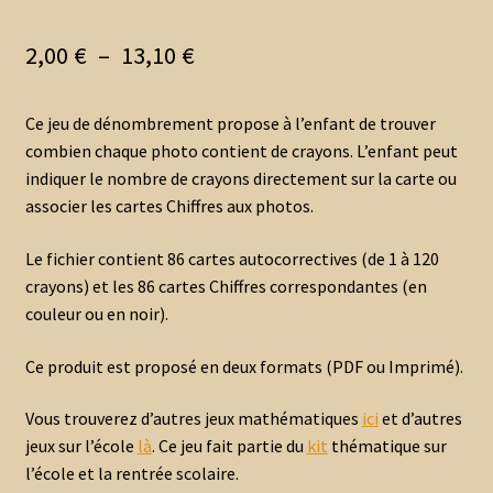
Plage
2,00
€
–
13,10
€
de
Ce jeu de dénombrement propose à l’enfant de trouver
prix :
combien chaque photo contient de crayons. L’enfant peut
2,00 €
indiquer le nombre de crayons directement sur la carte ou
associer les cartes Chiffres aux photos.
à
13,10 €
Le fichier contient 86 cartes autocorrectives (de 1 à 120
crayons) et les 86 cartes Chiffres correspondantes (en
couleur ou en noir).
Ce produit est proposé en deux formats (PDF ou Imprimé).
Vous trouverez d’autres jeux mathématiques
ici
et d’autres
jeux sur l’école
là
. Ce jeu fait partie du
kit
thématique sur
l’école et la rentrée scolaire.