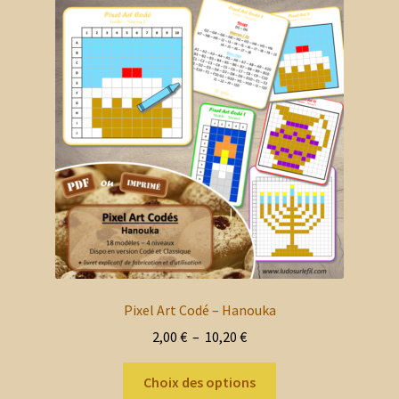
Pixel Art Codé – Hanouka
Plage
2,00
€
–
10,20
€
de
Ce
prix :
Choix des options
produit