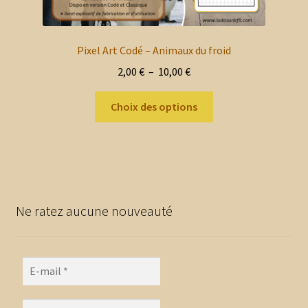
Pixel Art Codé – Animaux du froid
Plage
2,00
€
–
10,00
€
de
Ce
prix :
Choix des options
produit
2,00 €
a
à
plusieurs
10,00 €
variations.
Les
options
Ne ratez aucune nouveauté
peuvent
être
choisies
sur
la
page