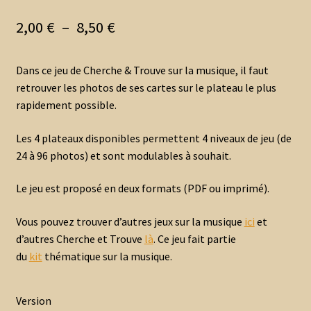
Plage
2,00
€
–
8,50
€
de
Dans ce jeu de Cherche & Trouve sur la musique, il faut
prix :
retrouver les photos de ses cartes sur le plateau le plus
2,00 €
rapidement possible.
à
Les 4 plateaux disponibles permettent 4 niveaux de jeu (de
8,50 €
24 à 96 photos) et sont modulables à souhait.
Le jeu est proposé en deux formats (PDF ou imprimé).
Vous pouvez trouver d’autres jeux sur la musique
ici
et
d’autres Cherche et Trouve
là
. Ce jeu fait partie
du
kit
thématique sur la musique.
Version