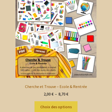
Les
options
peuvent
être
choisies
sur
la
page
du
produit
Cherche et Trouve – Ecole & Rentrée
Plage
2,00
€
–
8,70
€
de
Ce
prix :
Choix des options
produit