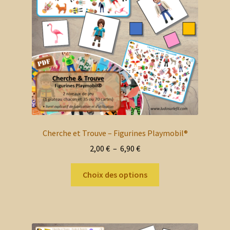
Cherche et Trouve – Figurines Playmobil®
Plage
2,00
€
–
6,90
€
de
Ce
prix :
Choix des options
produit
2,00 €
a
à
plusieurs
6,90 €
variations.