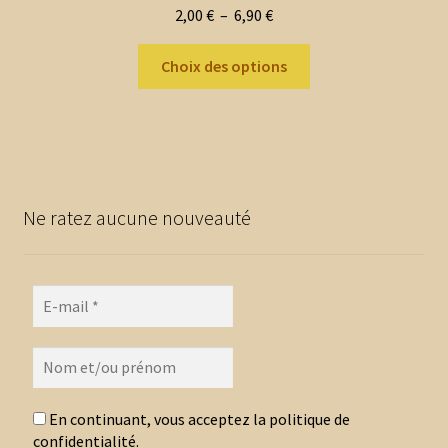
Plage
2,00
€
–
6,90
€
de
Ce
prix :
Choix des options
produit
2,00 €
a
à
plusieurs
6,90 €
variations.
Les
options
Ne ratez aucune nouveauté
peuvent
être
choisies
sur
la
page
du
produit
En continuant, vous acceptez la politique de
confidentialité.