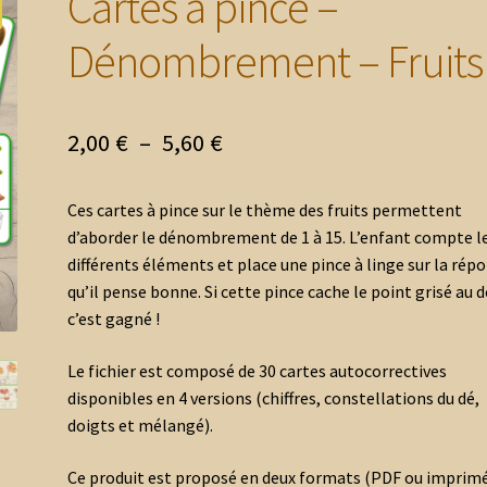
Cartes à pince –
Dénombrement – Fruits
Plage
2,00
€
–
5,60
€
de
Ces cartes à pince sur le thème des fruits permettent
prix :
d’aborder le dénombrement de 1 à 15. L’enfant compte l
2,00 €
différents éléments et place une pince à linge sur la rép
qu’il pense bonne. Si cette pince cache le point grisé au d
à
c’est gagné !
5,60 €
Le fichier est composé de 30 cartes autocorrectives
disponibles en 4 versions (chiffres, constellations du dé,
doigts et mélangé).
Ce produit est proposé en deux formats
(PDF ou i
mprim