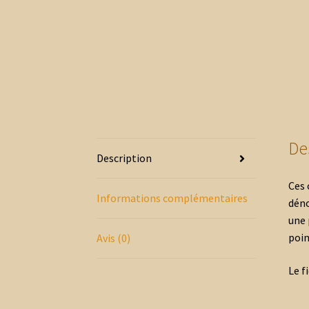
De
Description
Ces 
Informations complémentaires
déno
une 
poin
Avis (0)
Le f