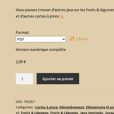
Vous pouvez trouver d’autres jeux sur les fruits & légume
et d’autres cartes à pince
là
.
Format
Effacer
Version numérique complète
2,00
€
quantité
Ajouter au panier
de
Cartes
à
pince
UGS :
FEL017
Catégories :
Cartes à pince
,
Dénombrement
,
Elémentaire (6 an
-
+)
,
Fruits & Légumes
,
Fruits & Légumes
,
Jeux imprimés
,
Jusqu
Dénombrement