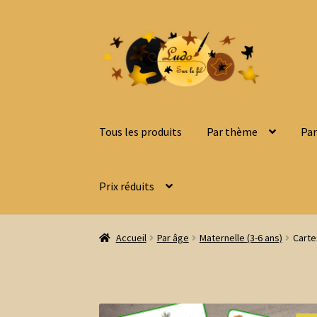
Aller
Aller
à
au
la
contenu
navigation
Tous les produits
Par thème
Par
Prix réduits
Accueil
Par âge
Maternelle (3-6 ans)
Carte