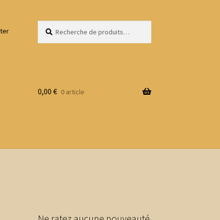
Recherche
Recherche
ter
pour :
0,00
€
0 article
Ne ratez aucune nouveauté