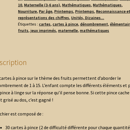
10
,
Maternelle (3-6 ans)
,
Mathématiques
,
Mathématiques
,
-
Nourriture
,
Par âge
,
Printemps
,
Printemps
,
Reconnaissance e
Fruits
représentations des chiffres
,
Unités, Dizaines...
Étiquettes :
cartes
,
cartes à pince
,
dénombrement
,
élémentair
fruits
,
jeux imprimés
,
maternelle
,
mathématiques
scription
cartes à pince sur le thème des fruits permettent d’aborder le
mbrement de 1 à 15. L’enfant compte les différents éléments et 
pince à linge sur la réponse qu’il pense bonne. Si cette pince cache
t grisé au dos, c’est gagné !
ichier est composé de :
30 cartes à pince (2 de difficulté différente pour chaque quantité