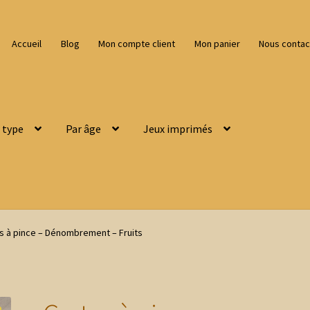
Accueil
Blog
Mon compte client
Mon panier
Nous contac
 type
Par âge
Jeux imprimés
s à pince – Dénombrement – Fruits