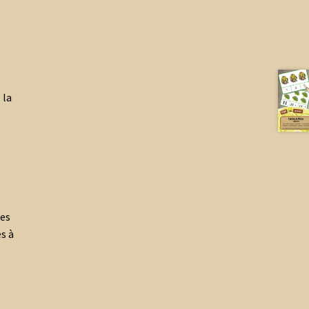
 la
ces
s à