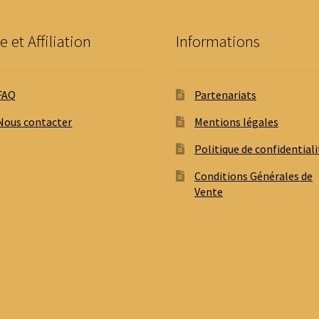
page
du
e et Affiliation
Informations
produit
FAQ
Partenariats
Nous contacter
Mentions légales
Politique de confidentiali
Conditions Générales de
Vente