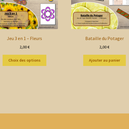
Jeu 3 en 1 – Fleurs
Bataille du Potager
2,00
€
2,00
€
Ce
Choix des options
Ajouter au panier
produit
a
plusieurs
variations.
Les
options
peuvent
être
choisies
sur
la