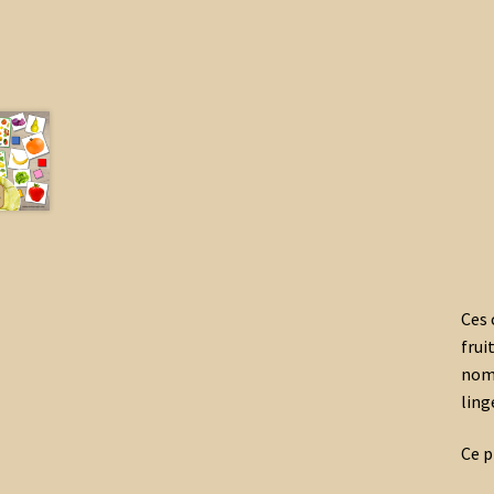
Ces 
frui
nomb
ling
Ce p