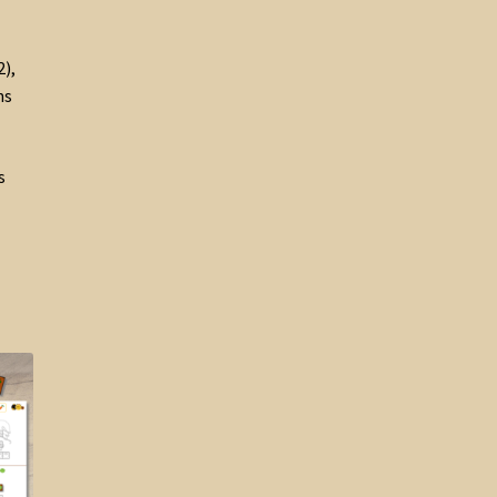
),
ns
s