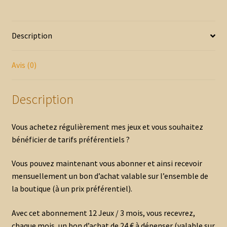
/
3
mois
Description
Avis (0)
Description
Vous achetez régulièrement mes jeux et vous souhaitez
bénéficier de tarifs préférentiels ?
Vous pouvez maintenant vous abonner et ainsi recevoir
mensuellement un bon d’achat valable sur l’ensemble de
la boutique (à un prix préférentiel).
Avec cet abonnement 12 Jeux / 3 mois, vous recevrez,
chaque mois, un bon d’achat de 24 € à dépenser (valable sur