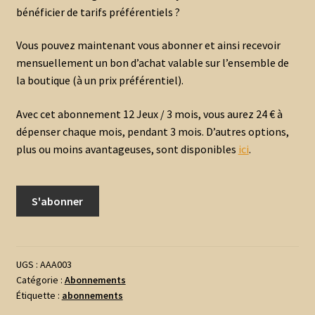
bénéficier de tarifs préférentiels ?
Vous pouvez maintenant vous abonner et ainsi recevoir
mensuellement un bon d’achat valable sur l’ensemble de
la boutique (à un prix préférentiel).
Avec cet abonnement 12 Jeux / 3 mois, vous aurez 24 € à
dépenser chaque mois, pendant 3 mois. D’autres options,
plus ou moins avantageuses, sont disponibles
ici
.
quantité
S'abonner
de
Abonnement
mensuel
-
UGS :
AAA003
Catégorie :
Abonnements
12
Étiquette :
abonnements
jeux