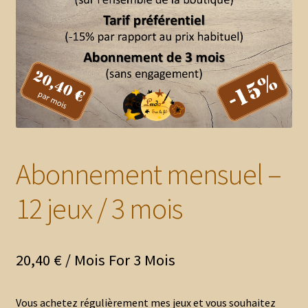
enfant
le
menu
Blog
enfant
Mon compte client
Nous contacter
Mon panier
Abonnement mensuel –
12 jeux / 3 mois
20,40
€
/ Mois
For 3 Mois
Vous achetez régulièrement mes jeux et vous souhaitez