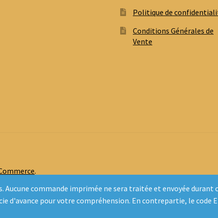
Politique de confidentiali
Conditions Générales de
Vente
oCommerce
.
inclus. Aucune commande imprimée ne sera traitée et envoyée duran
rcie d'avance pour votre compréhension. En contrepartie, le code 