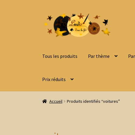
Aller
Aller
à
au
la
contenu
navigation
Tous les produits
Par thème
Par
Prix réduits
Accueil
Produits identifiés “voitures”