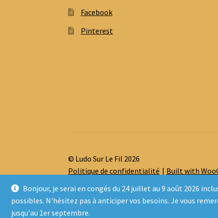
Facebook
Pinterest
© Ludo Sur Le Fil 2026
Politique de confidentialité
Built with Wo
Bonjour, je serai en congés du 24 juillet au 9 août 2026 
possibles. N'hésitez pas à anticiper vos besoins. Je vous reme
jusqu'au 1er septembre.