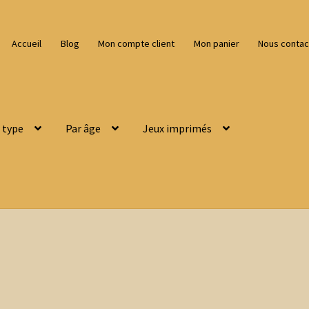
Accueil
Blog
Mon compte client
Mon panier
Nous contac
 type
Par âge
Jeux imprimés