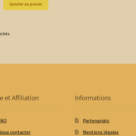
Ajouter au panier
Trié
fichés
du
plus
récent
au
plus
ancien
e et Affiliation
Informations
FAQ
Partenariats
Nous contacter
Mentions légales