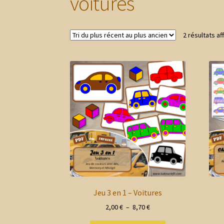
voitures
2 résultats af
Jeu 3 en 1 – Voitures
Plage
2,00
€
–
8,70
€
de