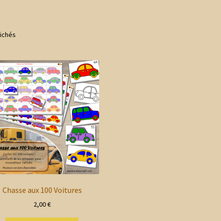
Trié
fichés
du
plus
récent
au
plus
ancien
Chasse aux 100 Voitures
2,00
€