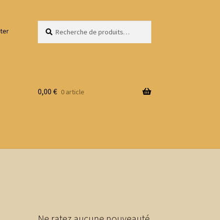
Recherche
Recherche
ter
pour :
0,00
€
0 article
Ne ratez aucune nouveauté