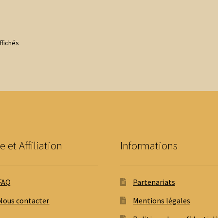
Trié
ffichés
du
plus
récent
au
plus
ancien
e et Affiliation
Informations
FAQ
Partenariats
Nous contacter
Mentions légales