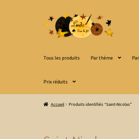
Aller
Aller
à
au
la
contenu
navigation
Tous les produits
Par thème
Par
Prix réduits
Accueil
Produits identifiés “Saint-Nicolas”