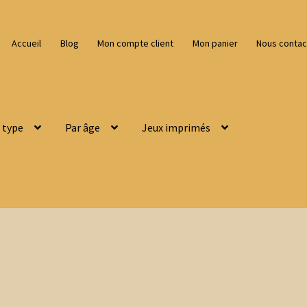
Accueil
Blog
Mon compte client
Mon panier
Nous contac
 type
Par âge
Jeux imprimés