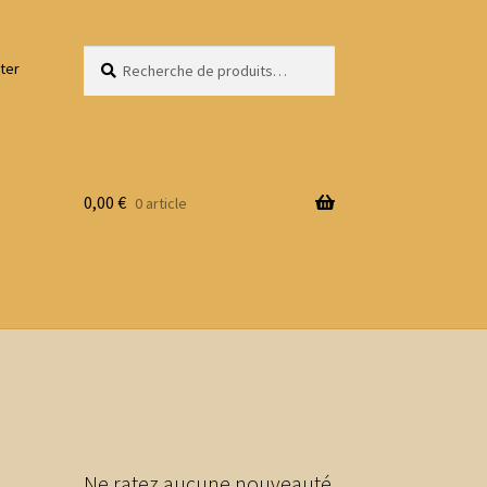
Recherche
Recherche
ter
pour :
0,00
€
0 article
Ne ratez aucune nouveauté