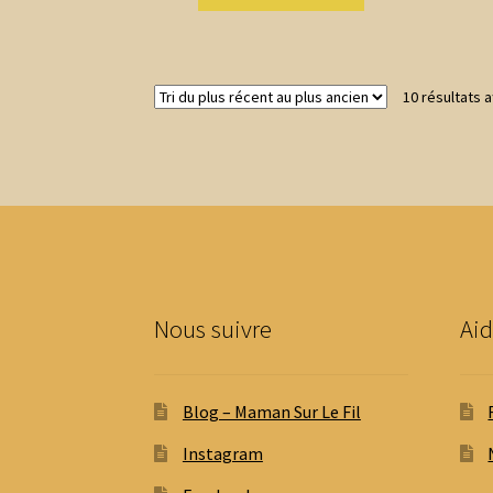
produit
2,00 €
a
à
plusieurs
9,20 €
variations.
10 résultats a
Les
options
peuvent
être
choisies
sur
la
page
du
produit
Nous suivre
Aid
Blog – Maman Sur Le Fil
Instagram