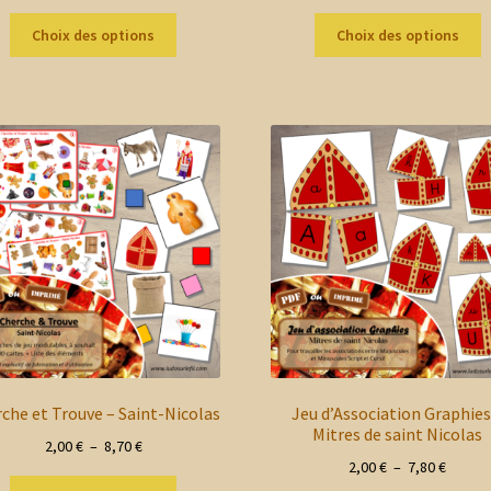
de
de
Ce
C
prix :
prix :
Choix des options
Choix des options
produit
p
2,00 €
2,00 €
a
a
à
à
plusieurs
p
15,60 €
22,00 
variations.
v
Les
L
options
o
peuvent
p
être
ê
choisies
c
sur
s
la
la
page
p
du
d
produit
p
che et Trouve – Saint-Nicolas
Jeu d’Association Graphies
Mitres de saint Nicolas
Plage
2,00
€
–
8,70
€
Plage
2,00
€
–
7,80
€
de
Ce
de