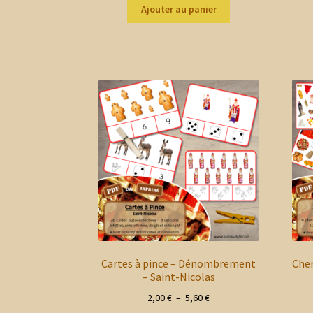
Ajouter au panier
Cartes à pince – Dénombrement
Cher
– Saint-Nicolas
Plage
2,00
€
–
5,60
€
de