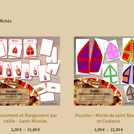
Trié
ffichés
du
plus
récent
au
plus
ancien
assement et Rangement par
Puzzles – Mitres de saint Nic
taille – Saint-Nicolas
et Couleurs
Plage
Plage
2,00
€
–
15,60
€
2,00
€
–
22,00
€