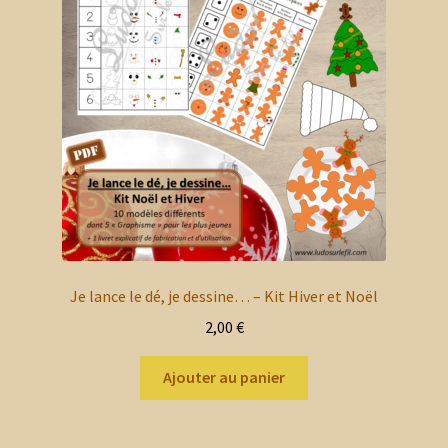
enfant
le
menu
Blog
enfant
Mon compte client
Nous contacter
Mon panier
Je lance le dé, je dessine… – Kit Hiver et Noël
2,00
€
Ajouter au panier