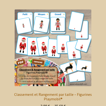
plusieurs
6,50 €
variations.
Les
options
peuvent
être
choisies
sur
la
page
du
produit
Classement et Rangement par taille – Figurines
Playmobil®
Plage