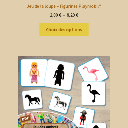
Jeu de la loupe – Figurines Playmobil®
Plage
2,00
€
–
8,20
€
de
Ce
prix :
Choix des options
produit
2,00 €
a
à
plusieurs
8,20 €
variations.
Les
options
peuvent
être
choisies
sur
la
page
du
produit