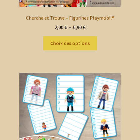
Cherche et Trouve – Figurines Playmobil®
Plage
2,00
€
–
6,90
€
de
Ce
prix :
Choix des options
produit
2,00 €
a
à
plusieurs
6,90 €
variations.
Les
options
peuvent
être
choisies
sur
la
page