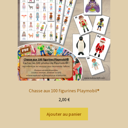
options
peuvent
être
choisies
sur
la
page
du
produit
Chasse aux 100 figurines Playmobil®
2,00
€
Ajouter au panier