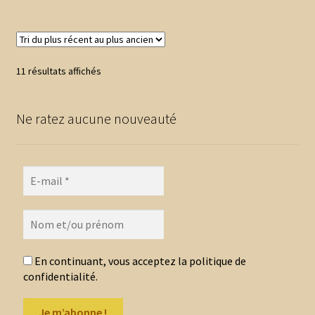
Trié
11 résultats affichés
du
plus
Ne ratez aucune nouveauté
récent
au
plus
ancien
En continuant, vous acceptez la politique de
confidentialité.