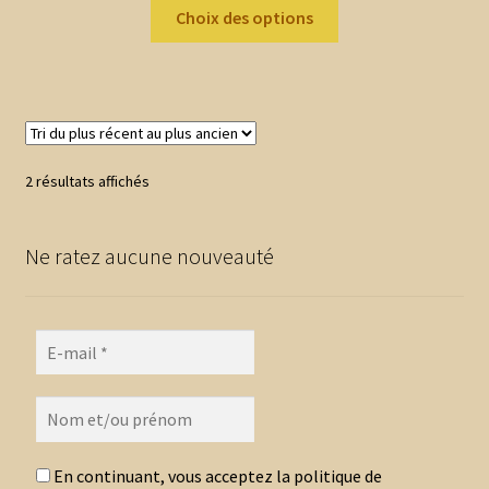
Ce
prix :
Choix des options
produit
2,00 €
a
à
plusieurs
8,70 €
variations.
Les
options
Trié
2 résultats affichés
peuvent
du
être
plus
choisies
Ne ratez aucune nouveauté
récent
au
sur
plus
la
ancien
page
du
produit
En continuant, vous acceptez la politique de