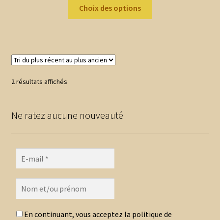
Ce
prix :
Choix des options
produit
2,00 €
a
à
plusieurs
7,20 €
variations.
Les
options
Trié
2 résultats affichés
peuvent
du
être
plus
choisies
Ne ratez aucune nouveauté
récent
au
sur
plus
la
ancien
page
du
produit
En continuant, vous acceptez la politique de