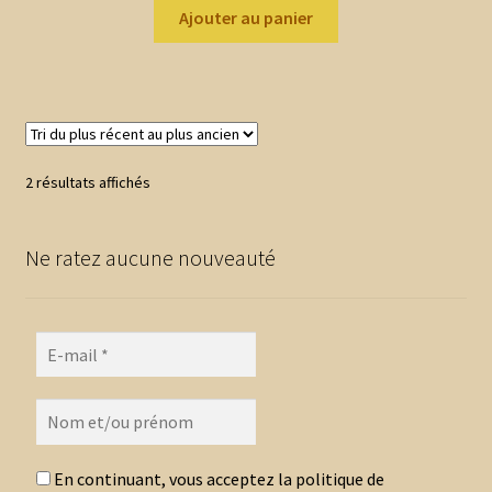
Ajouter au panier
Trié
2 résultats affichés
du
plus
Ne ratez aucune nouveauté
récent
au
plus
ancien
En continuant, vous acceptez la politique de