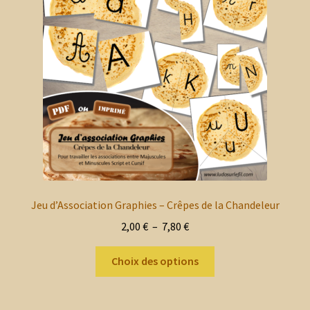
enfant
le
ancien
menu
Blog
enfant
Mon compte client
Nous contacter
Mon panier
Jeu d’Association Graphies – Crêpes de la Chandeleur
Plage
2,00
€
–
7,80
€
de
Ce
prix :
Choix des options
produit
2,00 €
a
à
plusieurs