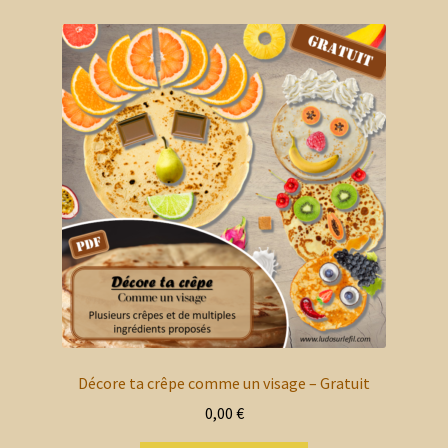
7,80 €
variations.
Les
options
peuvent
être
choisies
sur
la
page
du
produit
Décore ta crêpe comme un visage – Gratuit
0,00
€