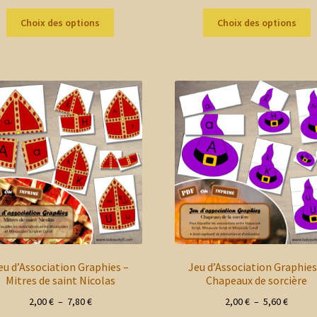
de
de
Ce
C
prix :
prix :
Choix des options
Choix des options
produit
p
2,00 €
2,00 €
a
a
à
à
plusieurs
p
5,60 €
7,80 €
variations.
v
Les
L
options
o
peuvent
p
être
ê
choisies
c
sur
s
la
la
page
p
du
d
produit
p
eu d’Association Graphies –
Jeu d’Association Graphies
Mitres de saint Nicolas
Chapeaux de sorcière
Plage
Plage
2,00
€
–
7,80
€
2,00
€
–
5,60
€
de
de