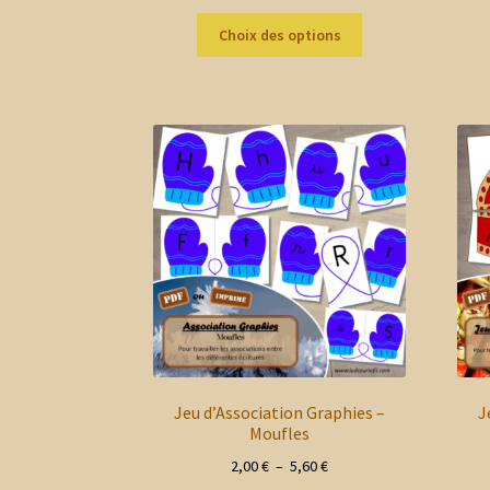
de
Ce
prix :
Choix des options
produit
2,00 €
a
à
plusieurs
5,60 €
variations.
Les
options
peuvent
être
choisies
sur
la
page
du
produit
Jeu d’Association Graphies –
J
Moufles
Plage
2,00
€
–
5,60
€
de