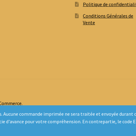
Politique de confidentiali
Conditions Générales de
Vente
oCommerce
.
inclus. Aucune commande imprimée ne sera traitée et envoyée duran
rcie d'avance pour votre compréhension. En contrepartie, le code 