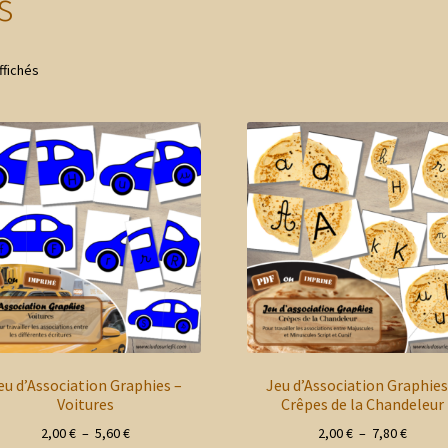
s
Trié
ffichés
du
plus
récent
au
plus
ancien
eu d’Association Graphies –
Jeu d’Association Graphies
Voitures
Crêpes de la Chandeleur
Plage
Plage
2,00
€
–
5,60
€
2,00
€
–
7,80
€