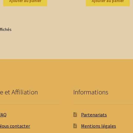
Ajouter au panier
Ajouter au panier
Trié
ffichés
du
plus
récent
au
plus
ancien
e et Affiliation
Informations
FAQ
Partenariats
Nous contacter
Mentions légales