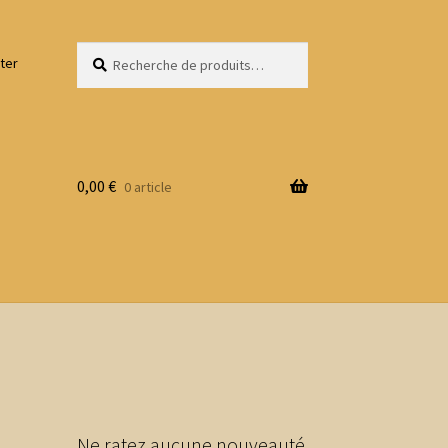
Recherche
Recherche
ter
pour :
0,00
€
0 article
Ne ratez aucune nouveauté