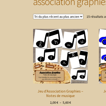
association graphie
15 résultats a
Jeu d’Association Graphies –
J
Notes de musique
Plage
2,00
€
–
5,60
€