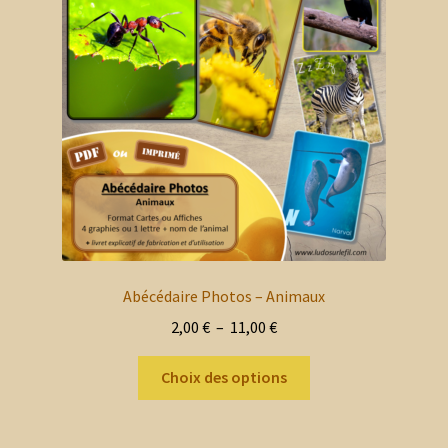
enfant
le
menu
Blog
enfant
Mon compte client
Nous contacter
Mon panier
Abécédaire Photos – Animaux
Plage
2,00
€
–
11,00
€
de
Ce
prix :
Choix des options
produit
2,00 €
a
à
plusieurs