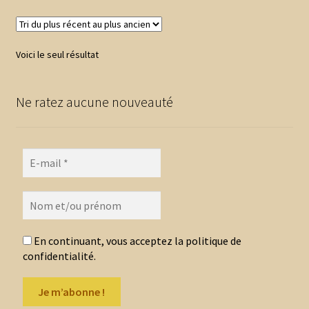
11,00 €
variations.
Les
options
Voici le seul résultat
peuvent
être
choisies
Ne ratez aucune nouveauté
sur
la
page
du
produit
En continuant, vous acceptez la politique de
confidentialité.