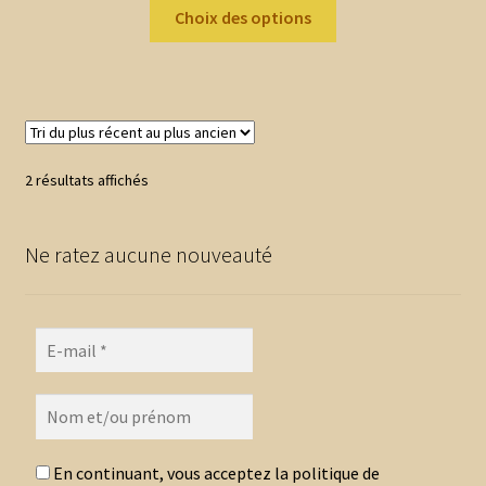
Ce
prix :
Choix des options
produit
2,00 €
a
à
plusieurs
8,70 €
variations.
Les
options
Trié
2 résultats affichés
peuvent
du
être
plus
choisies
Ne ratez aucune nouveauté
récent
au
sur
plus
la
ancien
page
du
produit
En continuant, vous acceptez la politique de