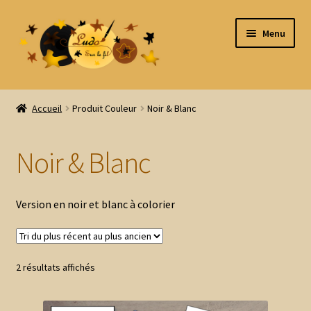
Aller
Aller
Menu
à
au
la
contenu
navigation
Accueil
Accueil
Produit Couleur
Noir & Blanc
Tous les produits
Noir & Blanc
Ouvrir
Par thème
le
menu
Ouvrir
Par type
Version en noir et blanc à colorier
enfant
le
menu
Ouvrir
Par âge
enfant
le
Trié
menu
2 résultats affichés
Ouvrir
Jeux imprimés
du
enfant
le
plus
menu
Ouvrir
Prix réduits