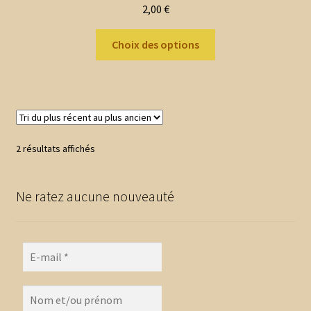
2,00
€
Ce
Choix des options
produit
a
plusieurs
variations.
Les
options
Trié
2 résultats affichés
peuvent
du
être
plus
choisies
Ne ratez aucune nouveauté
récent
au
sur
plus
la
ancien
page
du
produit