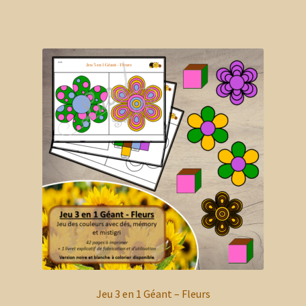
a
plusieurs
variations.
Les
options
peuvent
être
choisies
sur
la
page
du
produit
Jeu 3 en 1 Géant – Fleurs